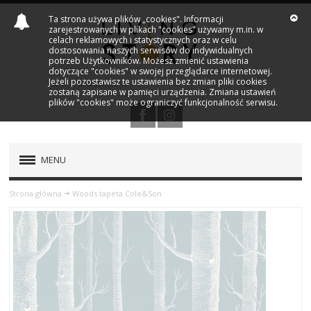
Ta strona używa plików „cookies". Informacji
zarejestrowanych w plikach "cookies" używamy m.in. w
celach reklamowych i statystycznych oraz w celu
dostosowania naszych serwisów do indywidualnych
potrzeb Użytkowników. Możesz zmienić ustawienia
dotyczące "cookies" w swojej przeglądarce internetowej.
Jeżeli pozostawisz te ustawienia bez zmian pliki cookies
zostaną zapisane w pamięci urządzenia. Zmiana ustawień
plików "cookies" może ograniczyć funkcjonalność serwisu.
MENU
PRODUKTY
Strona główna
Woods tapeta Cole&Son
NOWOŚCI
MARKI
OUTLET