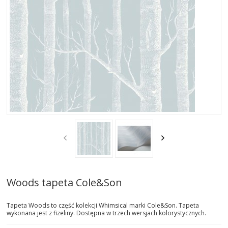
AKTUALNOSCI
STREFA-PROJEKTANTA
REALIZACJE
INSPIRACJE
KONTAKT
SHOWROOM
MY
Woods tapeta Cole&Son
Tapeta Woods to część kolekcji Whimsical marki Cole&Son. Tapeta
wykonana jest z fizeliny. Dostępna w trzech wersjach kolorystycznych.