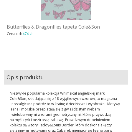
Butterflies & Dragonflies tapeta Cole&Son
Cena od:
474 zł
Opis produktu
Niezwykle popularna kolekcja Whimsical angielskiej marki
Cole&Son, składająca się z 18 wyjątkowych wzorów, to magiczna
i nostalgiczna podróż to w krainę dzieciństwa i wyobraźni. Motywy
leśne i morskie przeplatają się z gwieździstym niebem
i wielobarwnymi wzorami geometrycznymi, które przywodzą
na myśl cyrk i beztroską zabawę. Prawdziwym dopełnieniem
kolekcji są wzory Paddy&Louis Border, który doskonale łączy
się z innymi motywami oraz Cabaret, mieniący się feerią barw