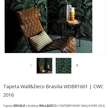
AKTUALNOSCI
STREFA-PROJEKTANTA
REALIZACJE
INSPIRACJE
KONTAKT
SHOWROOM
MY
Tapeta Wall&Deco Brasilia WDBR1601 | CWC
2016
Tapeta
BRASILIA
z kolekcji
WALL&DECO
CONTEMPORARY WALLPAPER 2016