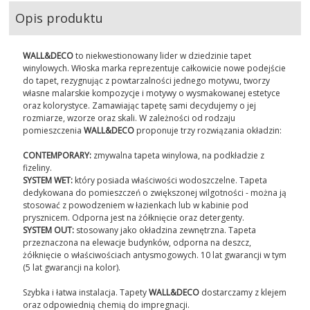
Opis produktu
WALL&DECO
to niekwestionowany lider w dziedzinie tapet
winylowych. Włoska marka reprezentuje całkowicie nowe podejście
do tapet, rezygnując z powtarzalności jednego motywu, tworzy
własne malarskie kompozycje i motywy o wysmakowanej estetyce
oraz kolorystyce. Zamawiając tapetę sami decydujemy o jej
rozmiarze, wzorze oraz skali. W zależności od rodzaju
pomieszczenia
WALL&DECO
proponuje trzy rozwiązania okładzin:
CONTEMPORARY:
zmywalna tapeta winylowa, na podkładzie z
fizeliny.
SYSTEM WET:
który posiada właściwości wodoszczelne. Tapeta
dedykowana do pomieszczeń o zwiększonej wilgotności - można ją
stosować z powodzeniem w łazienkach lub w kabinie pod
prysznicem. Odporna jest na żółknięcie oraz detergenty.
SYSTEM OUT:
stosowany jako okładzina zewnętrzna. Tapeta
przeznaczona na elewacje budynków, odporna na deszcz,
żółknięcie o właściwościach antysmogowych. 10 lat gwarancji w tym
(5 lat gwarancji na kolor).
Szybka i łatwa instalacja. Tapety
WALL&DECO
dostarczamy z klejem
oraz odpowiednią chemią do impregnacji.