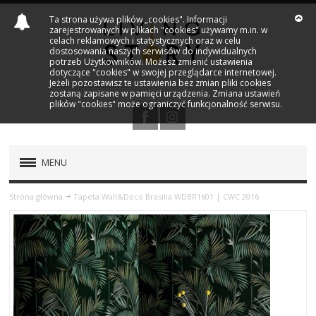
Ta strona używa plików „cookies". Informacji
zarejestrowanych w plikach "cookies" używamy m.in. w
celach reklamowych i statystycznych oraz w celu
dostosowania naszych serwisów do indywidualnych
potrzeb Użytkowników. Możesz zmienić ustawienia
dotyczące "cookies" w swojej przeglądarce internetowej.
Jeżeli pozostawisz te ustawienia bez zmian pliki cookies
zostaną zapisane w pamięci urządzenia. Zmiana ustawień
plików "cookies" może ograniczyć funkcjonalność serwisu.
MENU
PRODUKTY
Strona główna
Tapeta Wall&Deco Brasilia WDBR1601 | CWC 2016
NOWOŚCI
MARKI
OUTLET