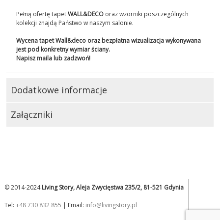
Pełną ofertę tapet
WALL&DECO
oraz wzorniki poszczególnych
kolekcji znajdą Państwo w naszym salonie.
Wycena tapet Wall&deco oraz bezpłatna wizualizacja wykonywana
jest pod konkretny wymiar ściany.
Napisz maila lub zadzwoń!
Dodatkowe informacje
Załączniki
© 2014-2024
Living Story, Aleja Zwycięstwa 235/2, 81-521 Gdynia
Tel:
+48 730 832 855
| Email:
info@livingstory.pl