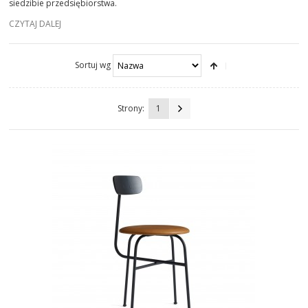
siedzibie przedsiębiorstwa.
KRZESŁA KLASYCZNE
CZYTAJ DALEJ
KRZESŁA BIUROWE
Sortuj wg
HOKERY
Strony:
1
PUFY
STOŁKI
FOTELE
SOFY
STOŁY
STOLIKI