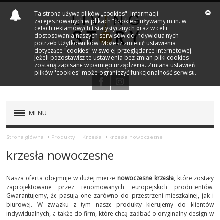
Ta strona używa plików „cookies". Informacji
zarejestrowanych w plikach "cookies" używamy m.in. w
celach reklamowych i statystycznych oraz w celu
dostosowania naszych serwisów do indywidualnych
potrzeb Użytkowników. Możesz zmienić ustawienia
dotyczące "cookies" w swojej przeglądarce internetowej.
Jeżeli pozostawisz te ustawienia bez zmian pliki cookies
zostaną zapisane w pamięci urządzenia. Zmiana ustawień
plików "cookies" może ograniczyć funkcjonalność serwisu.
MENU
PRODUKTY
Strona główna
Produkty
Krzesła
krzesła nowoczesne
krzesła nowoczesne
OŚWIETLENIE
Nasza oferta obejmuje w dużej mierze
nowoczesne krzesła
, które zostały
KRZESŁA
zaprojektowane przez renomowanych europejskich producentów.
Gwarantujemy, że pasują one zarówno do przestrzeni mieszkalnej, jak i
biurowej. W związku z tym nasze produkty kierujemy do klientów
KRZESŁA NOWOCZESNE
indywidualnych, a także do firm, które chcą zadbać o oryginalny design w