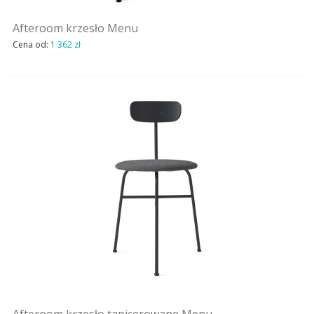
STREFA-PROJEKTANTA
Afteroom krzesło Menu
Cena od:
1 362 zł
REALIZACJE
INSPIRACJE
KONTAKT
SHOWROOM
MY