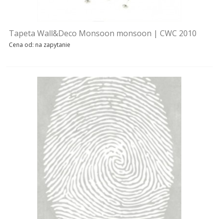
Tapeta Wall&Deco Monsoon monsoon | CWC 2010
Cena od: na zapytanie