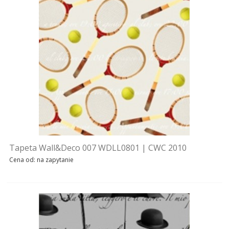
SOFY
STOŁY
STOLIKI
TAPETY | TYNKI
TAPETY WALL & DECO
WZÓR 2023
Tapeta Wall&Deco 007 WDLL0801 | CWC 2010
WZÓR 2022
Cena od: na zapytanie
WZÓR 2021
WZÓR 2020