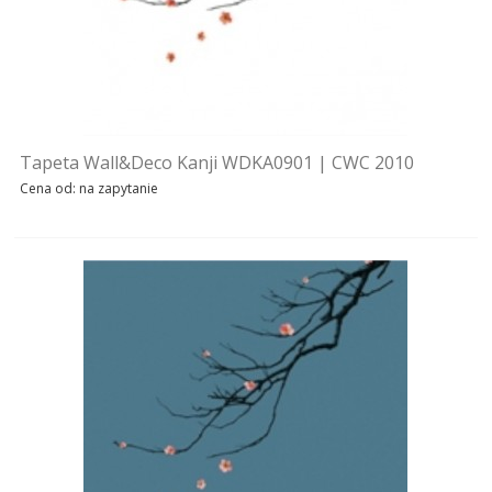
REALIZACJE
INSPIRACJE
KONTAKT
Tapeta Wall&Deco Kanji WDKA0901 | CWC 2010
SHOWROOM
Cena od: na zapytanie
MY