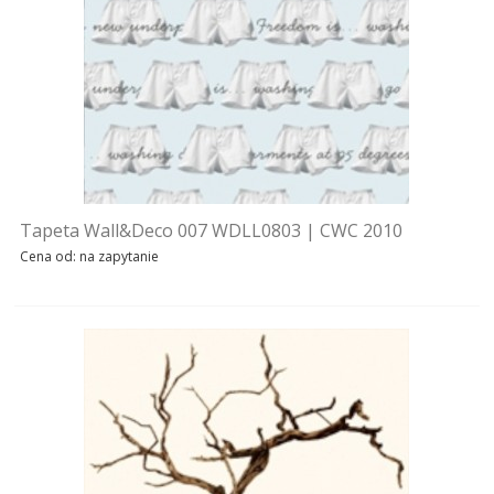
TAPETY COLE & SON
TAPETY ARTE
TAPETY ZOFFANY
TAPETY ROMO
Tapeta Wall&Deco 007 WDLL0803 | CWC 2010
TAPETY RALPH LAUREN
Cena od: na zapytanie
TAPETY MIND THE GAP
TAPETY COLEFAX
TYNK DEKORACYJNY
DODATKI