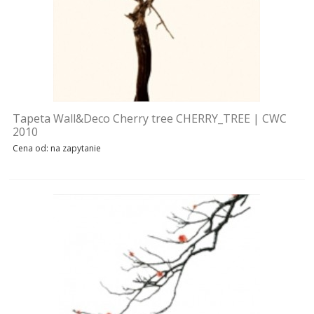
MEBLE
ŁÓŻKA
OUTDOOR
OKŁADZINY ŚCIENNE
Tapeta Wall&Deco Cherry tree CHERRY_TREE | CWC
2010
Cena od: na zapytanie
NOWOŚCI
MARKI
OUTLET
AKTUALNOSCI
STREFA-PROJEKTANTA