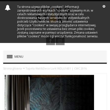
Ta strona używa plików „cookies". Informacji
zarejestrowanych w plikach "cookies" używamy m.in. w
celach reklamowych i statystycznych oraz w celu
dostosowania naszych serwisów do indywidualnych
potrzeb Użytkowników. Możesz zmienić ustawienia
dotyczące "cookies" w swojej przeglądarce internetowej.
Jeżeli pozostawisz te ustawienia bez zmian pliki cookies
zostaną zapisane w pamięci urządzenia. Zmiana ustawień
plików "cookies" może ograniczyć funkcjonalność serwisu.
MENU
PRODUKTY
Strona główna
Tapeta Wall&Deco Lurk WDLU1601 | CWC 2016
NOWOŚCI
MARKI
OUTLET