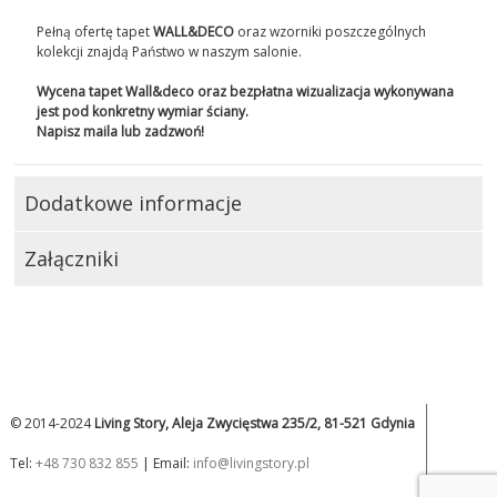
Pełną ofertę tapet
WALL&DECO
oraz wzorniki poszczególnych
kolekcji znajdą Państwo w naszym salonie.
Wycena tapet Wall&deco oraz bezpłatna wizualizacja wykonywana
jest pod konkretny wymiar ściany.
Napisz maila lub zadzwoń!
Dodatkowe informacje
Załączniki
© 2014-2024
Living Story, Aleja Zwycięstwa 235/2, 81-521 Gdynia
Tel:
+48 730 832 855
| Email:
info@livingstory.pl