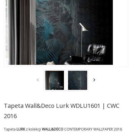
AKTUALNOSCI
STREFA-PROJEKTANTA
REALIZACJE
INSPIRACJE
KONTAKT
SHOWROOM
MY
Tapeta Wall&Deco Lurk WDLU1601 | CWC
2016
Tapeta
LURK
z kolekcji
WALL&DECO
CONTEMPORARY WALLPAPER 2016