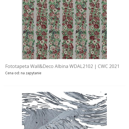
MEBLE
ŁÓŻKA
OUTDOOR
OKŁADZINY ŚCIENNE
NOWOŚCI
Fototapeta Wall&Deco Albina WDAL2102 | CWC 2021
Cena od: na zapytanie
MARKI
OUTLET
AKTUALNOSCI
STREFA-PROJEKTANTA