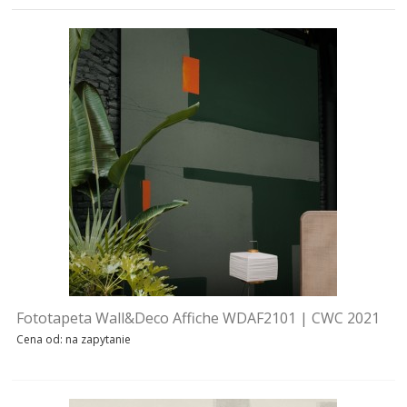
SOFY
STOŁY
STOLIKI
TAPETY | TYNKI
TAPETY WALL & DECO
WZÓR 2023
WZÓR 2022
Fototapeta Wall&Deco Affiche WDAF2101 | CWC 2021
WZÓR 2021
Cena od: na zapytanie
WZÓR 2020