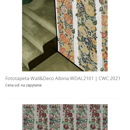
TAPETY COLE & SON
TAPETY ARTE
TAPETY ZOFFANY
TAPETY ROMO
TAPETY RALPH LAUREN
Fototapeta Wall&Deco Albina WDAL2101 | CWC 2021
TAPETY MIND THE GAP
Cena od: na zapytanie
TAPETY COLEFAX
TYNK DEKORACYJNY
DODATKI