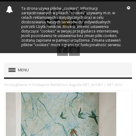
Ta strona używa plików „cookies". Informacji
zarejestrowanych w plikach "cookies" używamy m.in. w
celach reklamowych i statystycznych oraz w celu
dostosowania naszych serwisów do indywidualnych
potrzeb Użytkowników. Możesz zmienić ustawienia
dotyczące "cookies" w swojej przeglądarce internetowej.
Jeżeli pozostawisz te ustawienia bez zmian pliki cookies
zostaną zapisane w pamięci urządzenia. Zmiana ustawień
plików "cookies" może ograniczyć funkcjonalność serwisu.
MENU
PRODUKTY
Strona główna
Fototapeta Wall&Deco Augusta WET_AU1601 | WET 2016
NOWOŚCI
MARKI
OUTLET