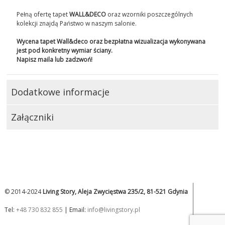
Pełną ofertę tapet
WALL&DECO
oraz wzorniki poszczególnych
kolekcji znajdą Państwo w naszym salonie.
Wycena tapet Wall&deco oraz bezpłatna wizualizacja wykonywana
jest pod konkretny wymiar ściany.
Napisz maila lub zadzwoń!
Dodatkowe informacje
Załączniki
© 2014-2024
Living Story, Aleja Zwycięstwa 235/2, 81-521 Gdynia
Tel:
+48 730 832 855
| Email:
info@livingstory.pl