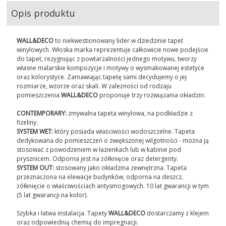
Opis produktu
WALL&DECO
to niekwestionowany lider w dziedzinie tapet
winylowych. Włoska marka reprezentuje całkowicie nowe podejście
do tapet, rezygnując z powtarzalności jednego motywu, tworzy
własne malarskie kompozycje i motywy o wysmakowanej estetyce
oraz kolorystyce. Zamawiając tapetę sami decydujemy o jej
rozmiarze, wzorze oraz skali. W zależności od rodzaju
pomieszczenia
WALL&DECO
proponuje trzy rozwiązania okładzin:
CONTEMPORARY:
zmywalna tapeta winylowa, na podkładzie z
fizeliny.
SYSTEM WET:
który posiada właściwości wodoszczelne. Tapeta
dedykowana do pomieszczeń o zwiększonej wilgotności - można ją
stosować z powodzeniem w łazienkach lub w kabinie pod
prysznicem. Odporna jest na żółknięcie oraz detergenty.
SYSTEM OUT:
stosowany jako okładzina zewnętrzna. Tapeta
przeznaczona na elewacje budynków, odporna na deszcz,
żółknięcie o właściwościach antysmogowych. 10 lat gwarancji w tym
(5 lat gwarancji na kolor).
Szybka i łatwa instalacja. Tapety
WALL&DECO
dostarczamy z klejem
oraz odpowiednią chemią do impregnacji.