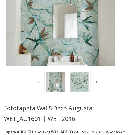
AKTUALNOSCI
STREFA-PROJEKTANTA
REALIZACJE
INSPIRACJE
KONTAKT
SHOWROOM
MY
Fototapeta Wall&Deco Augusta
WET_AU1601 | WET 2016
Tapeta
AUGUSTA
z kolekcji
WALL&DECO
WET SYSTEM 2016 wykonana z