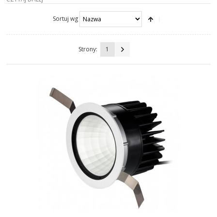
LAMPY STOŁOWE
Sortuj wg
LAMPY BIURKOWE
Strony:
1
LAMPY ŚCIENNE
LAMPY PODŁOGOWE
LAMPY WBUDOWANE
ŻYRANDOLE
KRZESŁA
FOTELE
SOFY