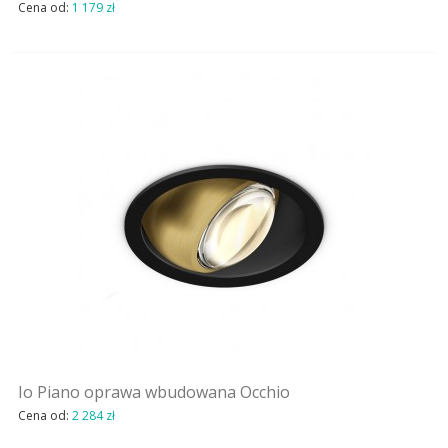
Cena od:
1 179 zł
OUTLET
AKTUALNOSCI
STREFA-PROJEKTANTA
REALIZACJE
INSPIRACJE
KONTAKT
SHOWROOM
MY
Io Piano oprawa wbudowana Occhio
Cena od:
2 284 zł