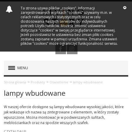
Ta strona używa plików „cookies". Informacji
zarejestrowanych w plikach "cookies" używamy m.in. w
celach reklamowych i statystycznych oraz w celu
dostosowania naszych serwisów do indywidualnych
potrzeb Użytkowników. Możesz zmienić ustawienia
dotyczące "cookies" w swojej przeglądarce internetowej.
Jeżeli pozostawisz te ustawienia bez zmian pliki cookies
zostaną zapisane w pamięci urządzenia. Zmiana ustawień
plików "cookies" może ograniczyć funkcjonalność serwisu.
MENU
PRODUKTY
Strona główna
Produkty
Oświetlenie
lampy wbudowane
lampy wbudowane
OŚWIETLENIE
W naszej ofercie dostępne są lampy wbudowane wysokiej jakości, które
LAMPY WISZĄCE
jak wskazuje ich nazwa są zintegrowane z elementem, w który zostały
wpuszczone. Można montować je w podwieszanych sufitach,
meblościankach oraz na spodzie wiszących szafek.
LAMPY SUFITOWE
CZYTAJ DALEJ