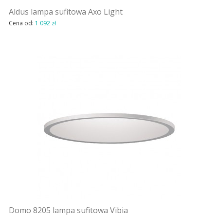
STOŁY
Aldus lampa sufitowa Axo Light
Cena od:
1 092 zł
STOLIKI
TAPETY | TYNKI
DODATKI
MEBLE
ŁÓŻKA
OUTDOOR
OKŁADZINY ŚCIENNE
NOWOŚCI
Domo 8205 lampa sufitowa Vibia
MARKI