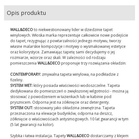
Opis produktu
WALL&DECO
to niekwestionowany lider w dziedzinie tapet
winylowych. Włoska marka reprezentuje całkowicie nowe podejście
do tapet, rezygnując z powtarzalności jednego motywu, tworzy
własne malarskie kompozycje i motywy o wysmakowanej estetyce
oraz kolorystyce. Zamawiając tapetę sami decydujemy o jej
rozmiarze, wzorze oraz skali. W zależności od rodzaju
pomieszczenia
WALL&DECO
proponuje trzy rozwiązania okładzin:
CONTEMPORARY:
zmywalna tapeta winylowa, na podkładzie z
fizeliny.
SYSTEM WET:
który posiada właściwości wodoszczelne. Tapeta
dedykowana do pomieszczeń o zwiększonej wilgotności - można ją
stosować z powodzeniem w łazienkach lub w kabinie pod
prysznicem. Odporna jest na żółknięcie oraz detergenty.
SYSTEM OUT:
stosowany jako okładzina zewnętrzna. Tapeta
przeznaczona na elewacje budynków, odporna na deszcz,
żółknięcie o właściwościach antysmogowych. 10 lat gwarancji w tym
(5 lat gwarancji na kolor).
Szybka i łatwa instalacja. Tapety
WALL&DECO
dostarczamy z klejem