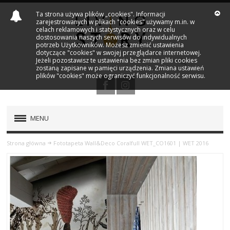
Ta strona używa plików „cookies". Informacji
zarejestrowanych w plikach "cookies" używamy m.in. w
celach reklamowych i statystycznych oraz w celu
dostosowania naszych serwisów do indywidualnych
potrzeb Użytkowników. Możesz zmienić ustawienia
dotyczące "cookies" w swojej przeglądarce internetowej.
Jeżeli pozostawisz te ustawienia bez zmian pliki cookies
zostaną zapisane w pamięci urządzenia. Zmiana ustawień
plików "cookies" może ograniczyć funkcjonalność serwisu.
MENU
PRODUKTY
Strona główna
Fototapeta Wall&Deco Coralfull WET_CO1601 | WET 2016
NOWOŚCI
MARKI
OUTLET