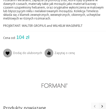
rozetami i ekranami, zapięcia za pomocą śrub, które były używane w
dawnych czasach, materiały takie jak mosiądz jako materiał bazowy -
czasem uzupełniony hebanem, oraz oryginalne wykończenia w matowym
lub błyszczącym niklu i nielakierowanym mosiądzu. Kolekcja Timeless
składa się z klamek zewnętrznych, wewnętrznych, okiennych, uchwytów
meblowych w różnych rozmiarach.
PROJEKTANT: WALTER GROPIUS and WILHELM WAGENFELT
104 zł
Cena od:
Dodaj do ulubionych
Zapytaj o cenę
Produkty powiązane