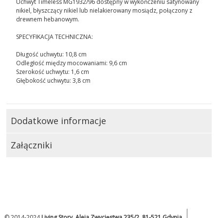
Uchwyt Timeless MG1932/96 dostępny w wykończeniu satynowany
nikiel, błyszczący nikiel lub nielakierowany mosiądz, połączony z
drewnem hebanowym.
SPECYFIKACJA TECHNICZNA:
Długość uchwytu: 10,8 cm
Odległość między mocowaniami: 9,6 cm
Szerokość uchwytu: 1,6 cm
Głębokość uchwytu: 3,8 cm
Dodatkowe informacje
Załączniki
© 2014-2024
Living Story, Aleja Zwycięstwa 235/2, 81-521 Gdynia