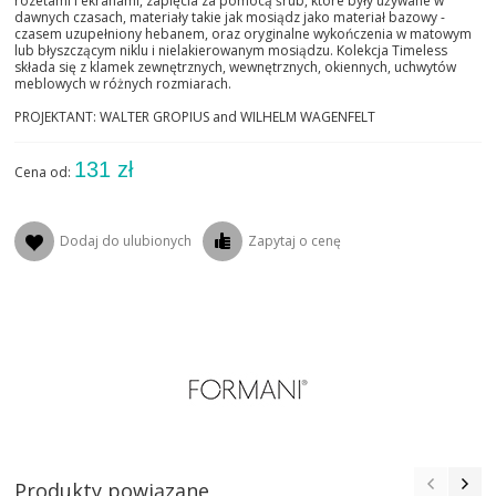
rozetami i ekranami, zapięcia za pomocą śrub, które były używane w
dawnych czasach, materiały takie jak mosiądz jako materiał bazowy -
czasem uzupełniony hebanem, oraz oryginalne wykończenia w matowym
lub błyszczącym niklu i nielakierowanym mosiądzu. Kolekcja Timeless
składa się z klamek zewnętrznych, wewnętrznych, okiennych, uchwytów
meblowych w różnych rozmiarach.
PROJEKTANT: WALTER GROPIUS and WILHELM WAGENFELT
131 zł
Cena od:
Dodaj do ulubionych
Zapytaj o cenę
Produkty powiązane