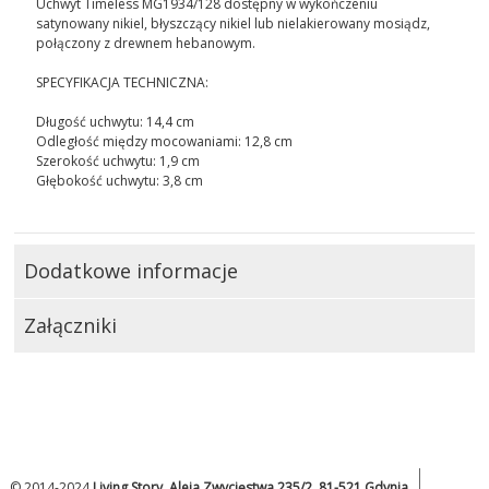
Uchwyt Timeless MG1934/128 dostępny w wykończeniu
satynowany nikiel, błyszczący nikiel lub nielakierowany mosiądz,
połączony z drewnem hebanowym.
SPECYFIKACJA TECHNICZNA:
Długość uchwytu: 14,4 cm
Odległość między mocowaniami: 12,8 cm
Szerokość uchwytu: 1,9 cm
Głębokość uchwytu: 3,8 cm
Dodatkowe informacje
Załączniki
© 2014-2024
Living Story, Aleja Zwycięstwa 235/2, 81-521 Gdynia