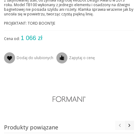
z satynowanej stali, otrzymała nagrodę RedDot Design Award w 2013
roku. Model TB100 wykonany z jednego elementu i osadzony na dźwigni
bagnetowej nie posiada szyldu ani rozety. Klamka sprawia wrażenie jak by
unosiła się w powietrzu, tworząc czystą piękną linię.
PROJEKTANT: TORD BOONTJE
1 066 zł
Cena od:
Dodaj do ulubionych
Zapytaj o cenę
Produkty powiązane