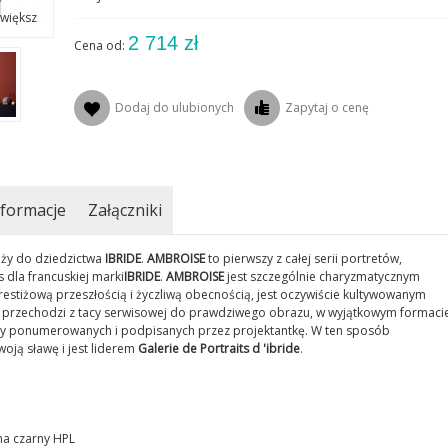
większ
2 714 zł
Cena od:
Dodaj do ulubionych
Zapytaj o cenę
formacje
Załączniki
ży do dziedzictwa
IBRIDE
.
AMBROISE
to pierwszy z całej serii portretów,
 dla francuskiej marki
IBRIDE
.
AMBROISE
jest szczególnie charyzmatycznym
estiżową przeszłością i życzliwą obecnością, jest oczywiście kultywowanym
a, przechodzi z tacy serwisowej do prawdziwego obrazu, w wyjątkowym formacie
zy ponumerowanych i podpisanych przez projektantkę. W ten sposób
woją sławę i jest liderem
Galerie de Portraits d 'ibride
.
ma czarny HPL