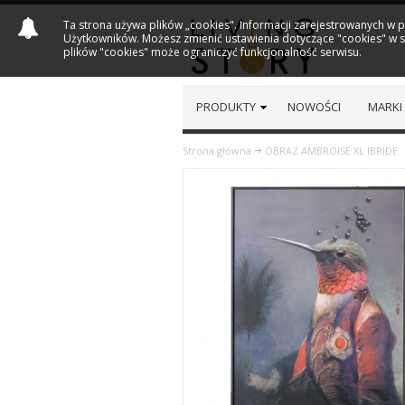
Ta strona używa plików „cookies". Informacji zarejestrowanych w 
Użytkowników. Możesz zmienić ustawienia dotyczące "cookies" w sw
plików "cookies" może ograniczyć funkcjonalność serwisu.
PRODUKTY
NOWOŚCI
MARKI
Strona główna
OBRAZ AMBROISE XL IBRIDE
Previous
Next