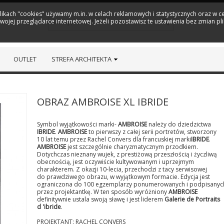
plikach "cookies" używamy m.in. w celach reklamowych i statystycznych oraz w
ojej przeglądarce internetowej. Jeżeli pozostawisz te ustawienia bez zmian pl
OUTLET
STREFA ARCHITEKTA
OBRAZ AMBROISE XL IBRIDE
Symbol wyjątkowości marki-
AMBROISE
należy do dziedzictwa
IBRIDE
.
AMBROISE
to pierwszy z całej serii portretów, stworzony
10 lat temu przez Rachel Convers dla francuskiej marki
IBRIDE
.
AMBROISE
jest szczególnie charyzmatycznym przodkiem.
Dotychczas nieznany wujek, z prestiżową przeszłością i życzliwą
obecnością, jest oczywiście kultywowanym i uprzejmym
charakterem. Z okazji 10-lecia, przechodzi z tacy serwisowej
do prawdziwego obrazu, w wyjątkowym formacie. Edycja jest
ograniczona do 100 egzemplarzy ponumerowanych i podpisanyc
przez projektantkę. W ten sposób wyróżniony
AMBROISE
definitywnie ustala swoją sławę i jest liderem
Galerie de Portraits
d 'ibride
.
PROJEKTANT: RACHEL CONVERS