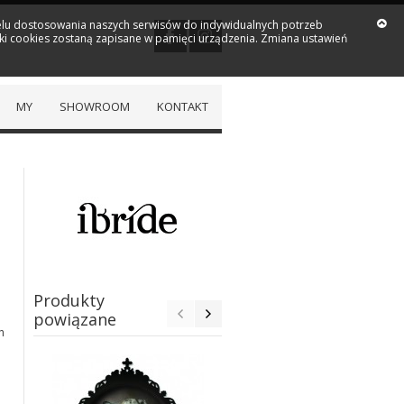
 celu dostosowania naszych serwisów do indywidualnych potrzeb
iki cookies zostaną zapisane w pamięci urządzenia. Zmiana ustawień
MY
SHOWROOM
KONTAKT
Produkty
powiązane
h