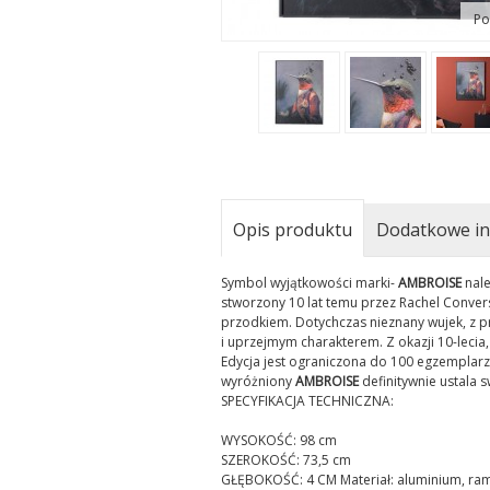
Po
Opis produktu
Dodatkowe in
Symbol wyjątkowości marki-
AMBROISE
nale
stworzony 10 lat temu przez Rachel Convers
przodkiem. Dotychczas nieznany wujek, z pr
i uprzejmym charakterem. Z okazji 10-leci
Edycja jest ograniczona do 100 egzemplar
wyróżniony
AMBROISE
definitywnie ustala s
SPECYFIKACJA TECHNICZNA:
WYSOKOŚĆ: 98 cm
SZEROKOŚĆ: 73,5 cm
GŁĘBOKOŚĆ: 4 CM Materiał: aluminium, ra