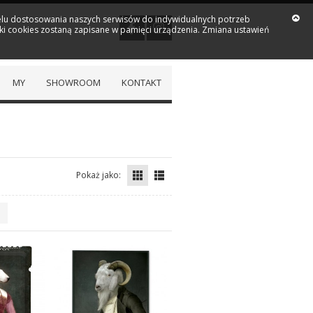
 celu dostosowania naszych serwisów do indywidualnych potrzeb
iki cookies zostaną zapisane w pamięci urządzenia. Zmiana ustawień
MY
SHOWROOM
KONTAKT
Pokaż jako: