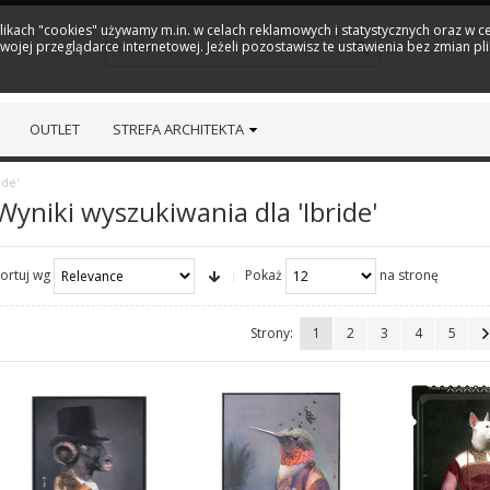
plikach "cookies" używamy m.in. w celach reklamowych i statystycznych oraz w
ojej przeglądarce internetowej. Jeżeli pozostawisz te ustawienia bez zmian pl
OUTLET
STREFA ARCHITEKTA
ide'
Wyniki wyszukiwania dla 'Ibride'
ortuj wg
Pokaż
na stronę
Strony:
1
2
3
4
5