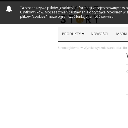
Ta strona używa plików „cookies". Informacji zarejestrowanych w 
Użytkowników. Możesz zmienić ustawienia dotyczące "cookies" w sw
plików "cookies" może ograniczyć funkcjonalność serwisu.
PRODUKTY
NOWOŚCI
MARKI
Strona główna
Wyniki wyszukiwania dla: 'Ibr
S