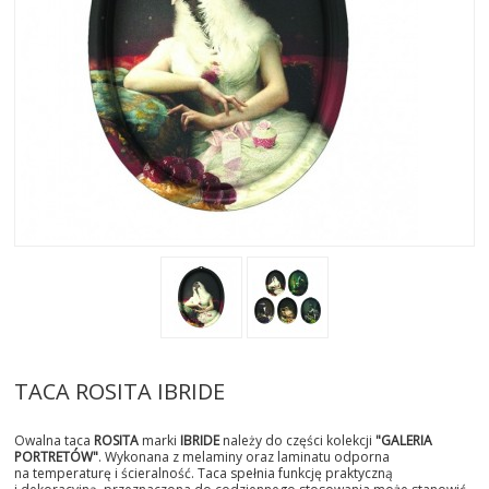
AKTUALNOSCI
STREFA-PROJEKTANTA
REALIZACJE
INSPIRACJE
KONTAKT
SHOWROOM
MY
TACA ROSITA IBRIDE
Owalna taca
ROSITA
marki
IBRIDE
należy do części kolekcji
"GALERIA
PORTRETÓW"
. Wykonana z melaminy oraz laminatu odporna
na temperaturę i ścieralność. Taca spełnia funkcję praktyczną