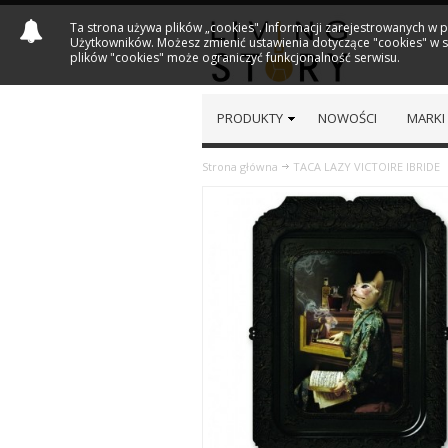
Ta strona używa plików „cookies". Informacji zarejestrowanych w 
Użytkowników. Możesz zmienić ustawienia dotyczące "cookies" w sw
plików "cookies" może ograniczyć funkcjonalność serwisu.
PRODUKTY
NOWOŚCI
MARKI
Strona główna
TACA LAZY VICTOIRE IBRIDE
Previous
Next