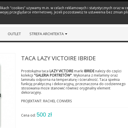
plikach "cookies" używamy m.in. w celach reklamowych i statystycznych oraz w
ojej przeglądarce internetowej. Jeżeli pozostawisz te ustawienia bez zmian pl
OUTLET
STREFA ARCHITEKTA
TACA LAZY VICTOIRE IBRIDE
Prostokątna taca
LAZY VICTOIRE
marki
IBRIDE
należy do części
kolekcji
"GALERIA PORTRETÓW"
. Wykonana z melaminy oraz
laminatu odporna na temperaturę i ścieralność. Taca spełnia
funkcję praktyczną i dekoracyjną, przeznaczona do codziennego
stosowania może stanowić również oryginalny element
dekoracyjny.
PROJEKTANT: RACHEL CONVERS
500 zł
Cena od: