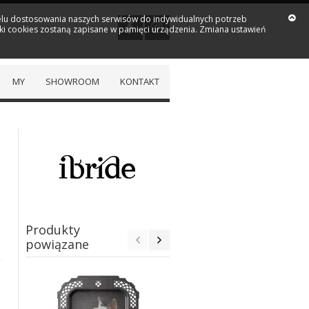
 celu dostosowania naszych serwisów do indywidualnych potrzeb
iki cookies zostaną zapisane w pamięci urządzenia. Zmiana ustawień
MY
SHOWROOM
KONTAKT
Produkty
powiązane