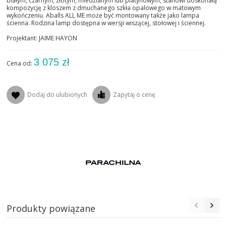
białym, czarnym, złotym, miedzianym lub platynowym, stanowi doskonałą
kompozycję z kloszem z dmuchanego szkła opalowego w matowym
wykończeniu. Aballs ALL ME może być montowany także jako lampa
ścienna. Rodzina lamp dostępna w wersji wiszącej, stołowej i ściennej.
Projektant: JAIME HAYON
3 075 zł
Cena od:
Dodaj do ulubionych
Zapytaj o cenę
Produkty powiązane