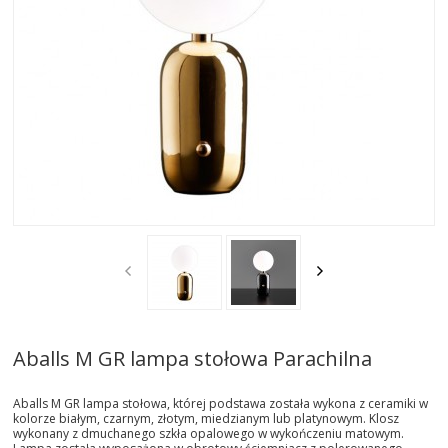
AKTUALNOSCI
STREFA-PROJEKTANTA
REALIZACJE
INSPIRACJE
KONTAKT
SHOWROOM
MY
Aballs M GR lampa stołowa Parachilna
Aballs M GR lampa stołowa, której podstawa została wykona z ceramiki w
kolorze białym, czarnym, złotym, miedzianym lub platynowym. Klosz
wykonany z dmuchanego szkła opalowego w wykończeniu matowym.