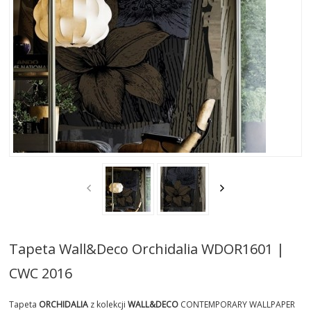
AKTUALNOSCI
STREFA-PROJEKTANTA
REALIZACJE
INSPIRACJE
KONTAKT
SHOWROOM
MY
Tapeta Wall&Deco Orchidalia WDOR1601 |
CWC 2016
Tapeta
ORCHIDALIA
z kolekcji
WALL&DECO
CONTEMPORARY WALLPAPER