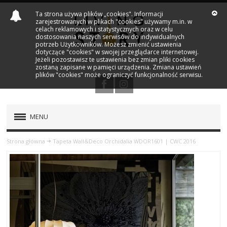
Ta strona używa plików „cookies". Informacji
zarejestrowanych w plikach "cookies" używamy m.in. w
celach reklamowych i statystycznych oraz w celu
dostosowania naszych serwisów do indywidualnych
potrzeb Użytkowników. Możesz zmienić ustawienia
dotyczące "cookies" w swojej przeglądarce internetowej.
Jeżeli pozostawisz te ustawienia bez zmian pliki cookies
zostaną zapisane w pamięci urządzenia. Zmiana ustawień
plików "cookies" może ograniczyć funkcjonalność serwisu.
MENU
PRODUKTY
Strona główna
Tapeta Wall&Deco Orchidalia WDOR1601 | CWC 2016
NOWOŚCI
MARKI
OUTLET