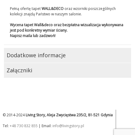
Pełną ofertę tapet
WALL&DECO
oraz wzorniki poszczególnych
kolekcji znajdą Państwo w naszym salonie.
Wycena tapet Wall&deco oraz bezpłatna wizualizacja wykonywana
jest pod konkretny wymiar ściany.
Napisz maila lub zadzwoń!
Dodatkowe informacje
Załączniki
© 2014-2024
Living Story, Aleja Zwycięstwa 235/2, 81-521 Gdynia
Tel:
+48 730 832 855
| Email:
info@livingstory.pl