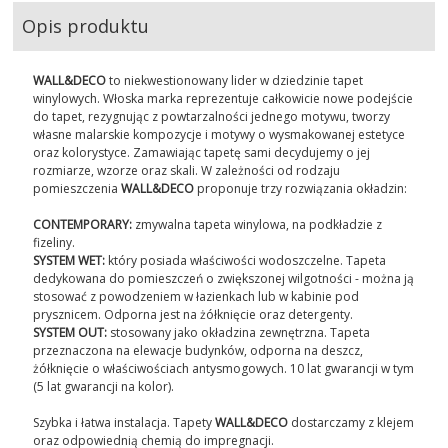
Opis produktu
WALL&DECO
to niekwestionowany lider w dziedzinie tapet
winylowych. Włoska marka reprezentuje całkowicie nowe podejście
do tapet, rezygnując z powtarzalności jednego motywu, tworzy
własne malarskie kompozycje i motywy o wysmakowanej estetyce
oraz kolorystyce. Zamawiając tapetę sami decydujemy o jej
rozmiarze, wzorze oraz skali. W zależności od rodzaju
pomieszczenia
WALL&DECO
proponuje trzy rozwiązania okładzin:
CONTEMPORARY:
zmywalna tapeta winylowa, na podkładzie z
fizeliny.
SYSTEM WET:
który posiada właściwości wodoszczelne. Tapeta
dedykowana do pomieszczeń o zwiększonej wilgotności - można ją
stosować z powodzeniem w łazienkach lub w kabinie pod
prysznicem. Odporna jest na żółknięcie oraz detergenty.
SYSTEM OUT:
stosowany jako okładzina zewnętrzna. Tapeta
przeznaczona na elewacje budynków, odporna na deszcz,
żółknięcie o właściwościach antysmogowych. 10 lat gwarancji w tym
(5 lat gwarancji na kolor).
Szybka i łatwa instalacja. Tapety
WALL&DECO
dostarczamy z klejem
oraz odpowiednią chemią do impregnacji.