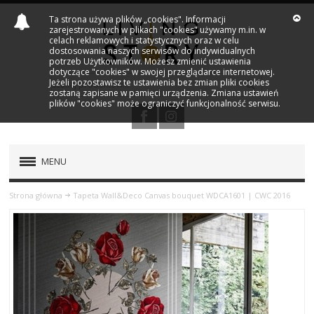
Ta strona używa plików „cookies". Informacji
zarejestrowanych w plikach "cookies" używamy m.in. w
celach reklamowych i statystycznych oraz w celu
dostosowania naszych serwisów do indywidualnych
potrzeb Użytkowników. Możesz zmienić ustawienia
dotyczące "cookies" w swojej przeglądarce internetowej.
Jeżeli pozostawisz te ustawienia bez zmian pliki cookies
zostaną zapisane w pamięci urządzenia. Zmiana ustawień
plików "cookies" może ograniczyć funkcjonalność serwisu.
MENU
PRODUKTY
Strona główna
Tapeta Wall&Deco Canvas bouquet WDCA1601 | CWC 2016
NOWOŚCI
MARKI
OUTLET