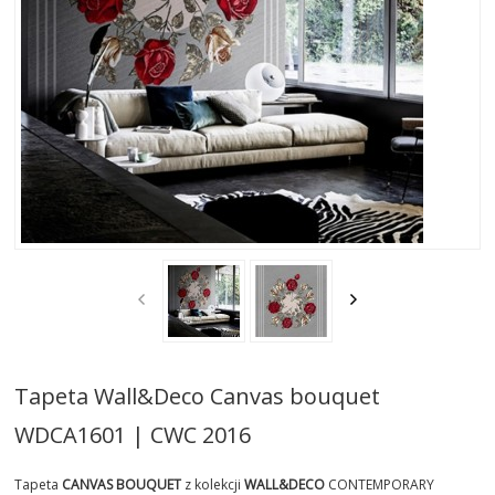
AKTUALNOSCI
STREFA-PROJEKTANTA
REALIZACJE
INSPIRACJE
KONTAKT
SHOWROOM
MY
Tapeta Wall&Deco Canvas bouquet
WDCA1601 | CWC 2016
Tapeta
CANVAS BOUQUET
z kolekcji
WALL&DECO
CONTEMPORARY