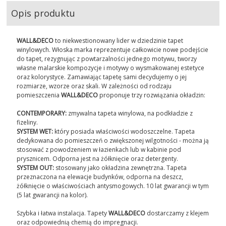
Opis produktu
WALL&DECO
to niekwestionowany lider w dziedzinie tapet
winylowych. Włoska marka reprezentuje całkowicie nowe podejście
do tapet, rezygnując z powtarzalności jednego motywu, tworzy
własne malarskie kompozycje i motywy o wysmakowanej estetyce
oraz kolorystyce. Zamawiając tapetę sami decydujemy o jej
rozmiarze, wzorze oraz skali. W zależności od rodzaju
pomieszczenia
WALL&DECO
proponuje trzy rozwiązania okładzin:
CONTEMPORARY:
zmywalna tapeta winylowa, na podkładzie z
fizeliny.
SYSTEM WET:
który posiada właściwości wodoszczelne. Tapeta
dedykowana do pomieszczeń o zwiększonej wilgotności - można ją
stosować z powodzeniem w łazienkach lub w kabinie pod
prysznicem. Odporna jest na żółknięcie oraz detergenty.
SYSTEM OUT:
stosowany jako okładzina zewnętrzna. Tapeta
przeznaczona na elewacje budynków, odporna na deszcz,
żółknięcie o właściwościach antysmogowych. 10 lat gwarancji w tym
(5 lat gwarancji na kolor).
Szybka i łatwa instalacja. Tapety
WALL&DECO
dostarczamy z klejem
oraz odpowiednią chemią do impregnacji.