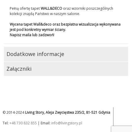
Pełną ofertę tapet
WALL&DECO
oraz wzorniki poszczególnych
kolekcji znajdą Państwo w naszym salonie.
Wycena tapet Wall&deco oraz bezpłatna wizualizacja wykonywana
jest pod konkretny wymiar ściany.
Napisz maila lub zadzwoń!
Dodatkowe informacje
Załączniki
© 2014-2024
Living Story, Aleja Zwycięstwa 235/2, 81-521 Gdynia
Tel:
+48 730 832 855
| Email:
info@livingstory.pl