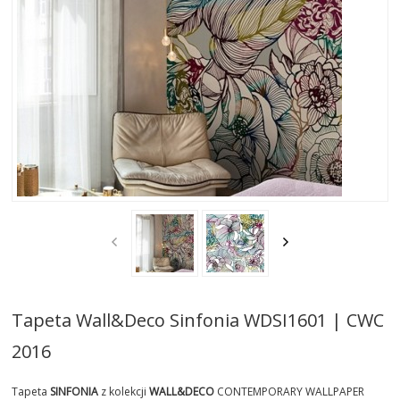
AKTUALNOSCI
STREFA-PROJEKTANTA
REALIZACJE
INSPIRACJE
KONTAKT
SHOWROOM
MY
Tapeta Wall&Deco Sinfonia WDSI1601 | CWC
2016
Tapeta
SINFONIA
z kolekcji
WALL&DECO
CONTEMPORARY WALLPAPER