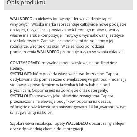
Opis produktu
WALL&DECO
to niekwestionowany lider w dziedzinie tapet
winylowych. Włoska marka reprezentuje całkowicie nowe podejście
do tapet, rezygnując z powtarzalności jednego motywu, tworzy
własne malarskie kompozycje i motywy o wysmakowanej estetyce
oraz kolorystyce. Zamawiając tapetę sami decydujemy o jej
rozmiarze, wzorze oraz skali. W zależności od rodzaju
pomieszczenia
WALL&DECO
proponuje trzy rozwiązania okładzin:
CONTEMPORARY:
zmywalna tapeta winylowa, na podkładzie z
fizeliny.
SYSTEM WET:
który posiada właściwości wodoszczelne. Tapeta
dedykowana do pomieszczeń o zwiększonej wilgotności - można ją
stosować z powodzeniem w łazienkach lub w kabinie pod
prysznicem. Odporna jest na żółknięcie oraz detergenty.
SYSTEM OUT:
stosowany jako okładzina zewnętrzna. Tapeta
przeznaczona na elewacje budynków, odporna na deszcz,
żółknięcie o właściwościach antysmogowych. 10 lat gwarancji w tym
(5 lat gwarancji na kolor).
Szybka i łatwa instalacja. Tapety
WALL&DECO
dostarczamy z klejem
oraz odpowiednią chemią do impregnacji.