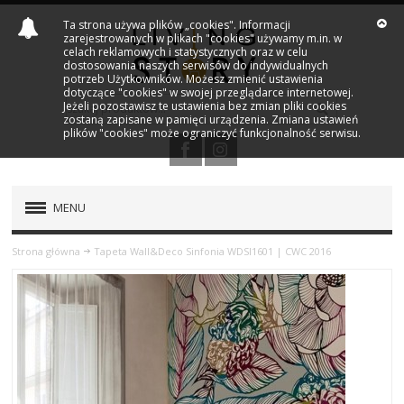
Ta strona używa plików „cookies". Informacji
zarejestrowanych w plikach "cookies" używamy m.in. w
celach reklamowych i statystycznych oraz w celu
dostosowania naszych serwisów do indywidualnych
potrzeb Użytkowników. Możesz zmienić ustawienia
dotyczące "cookies" w swojej przeglądarce internetowej.
Jeżeli pozostawisz te ustawienia bez zmian pliki cookies
zostaną zapisane w pamięci urządzenia. Zmiana ustawień
plików "cookies" może ograniczyć funkcjonalność serwisu.
MENU
PRODUKTY
Strona główna
Tapeta Wall&Deco Sinfonia WDSI1601 | CWC 2016
NOWOŚCI
MARKI
OUTLET