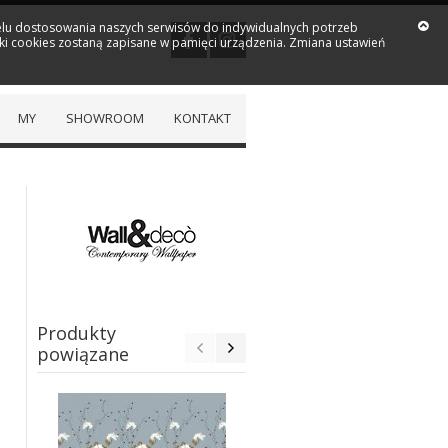
 celu dostosowania naszych serwisów do indywidualnych potrzeb
iki cookies zostaną zapisane w pamięci urządzenia. Zmiana ustawień
MY
SHOWROOM
KONTAKT
Produkty
powiązane