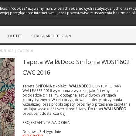
plikach "cookies" używamy m.in. w celach reklamowych i statystycznych oraz w
ojej przeglądarce internetowej. Jeżeli pozostawisz te ustawienia bez zmian pl
OUTLET
STREFA ARCHITEKTA
WDSI1602 | CWC 2016
Tapeta Wall&Deco Sinfonia WDSI1602 |
CWC 2016
Tapeta
SINFONIA
z kolekcji
WALL&DECO
CONTEMPORARY
WALLPAPER 2016 wykonana z wysokiej jakości winylu na
podkładzie z flizeliny, dostępna jest w dwóch wersjach
kolorystycznych. W celu przygotowania oferty, otrzymania
wizualizacji oraz próbki tapety, prosimy o przesłanie zapytania
podając wysokość i szerokość ściany. Do tapet
WALL&DECO
producent dostarcza klej.
PROJEKTANT: TALVA DESIGN
Dostawa: 3-4 tygodnie