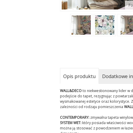
Po
Opis produktu
Dodatkowe in
WALL&DECO
to niekwestionowany lider w d
podejście do tapet, rezygnując z powtarza
wysmakowanej estetyce oraz kolorystyce. Z
zależności od rodzaju pomieszczenia
WAL
CONTEMPORARY:
zmywalna tapeta winylowa,
SYSTEM WET:
który posiada właściwości wo
można ją stosować z powodzeniem w łazienk