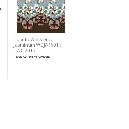
,
Tapeta Wall&Deco
Tapeta Wall&Deco Float
Jasminum WDJA1601 |
on WDFO1601 | CWC
CWC 2016
2016
Cena od: na zapytanie
Cena od: na zapytanie