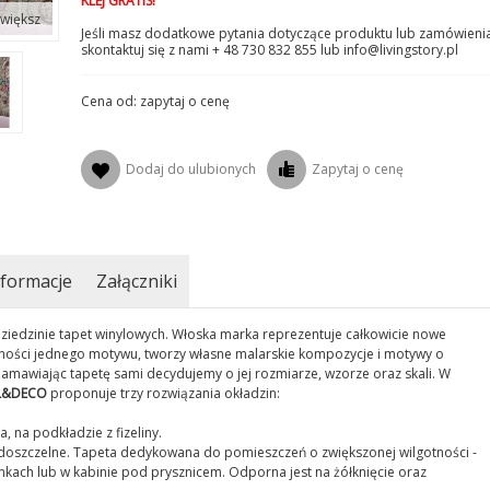
KLEJ GRATIS!
większ
Jeśli masz dodatkowe pytania dotyczące produktu lub zamówienia
skontaktuj się z nami + 48 730 832 855 lub info@livingstory.pl
Cena od: zapytaj o cenę
Dodaj do ulubionych
Zapytaj o cenę
formacje
Załączniki
ziedzinie tapet winylowych. Włoska marka reprezentuje całkowicie nowe
lności jednego motywu, tworzy własne malarskie kompozycje i motywy o
amawiając tapetę sami decydujemy o jej rozmiarze, wzorze oraz skali. W
L&DECO
proponuje trzy rozwiązania okładzin:
 na podkładzie z fizeliny.
doszczelne. Tapeta dedykowana do pomieszczeń o zwiększonej wilgotności -
ach lub w kabinie pod prysznicem. Odporna jest na żółknięcie oraz