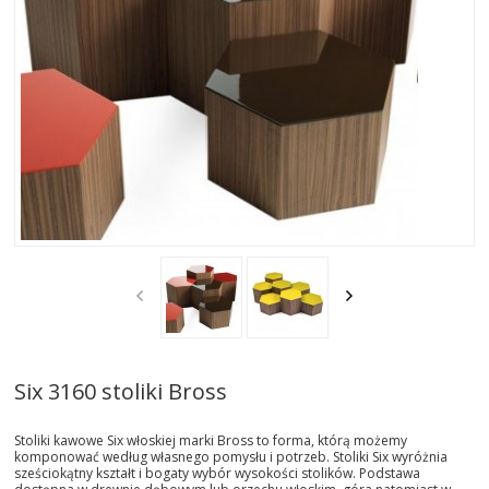
AKTUALNOSCI
STREFA-PROJEKTANTA
REALIZACJE
INSPIRACJE
KONTAKT
SHOWROOM
MY
Six 3160 stoliki Bross
Stoliki kawowe Six włoskiej marki Bross to forma, którą możemy
komponować według własnego pomysłu i potrzeb. Stoliki Six wyróżnia
sześciokątny kształt i bogaty wybór wysokości stolików. Podstawa