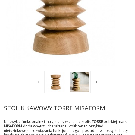
AKTUALNOSCI
STREFA-PROJEKTANTA
REALIZACJE
INSPIRACJE
KONTAKT
SHOWROOM
MY
STOLIK KAWOWY TORRE MISAFORM
Niezwykle funkcjonalny i intrygujący wizualnie stolik
TORRE
polskiej marki
MISAFORM
doda wnętrzu charakteru. Stolik ten to przykład
nietuzinkowego rozwiązania funkcjonalnego - posiada dwa okrągłe blaty,