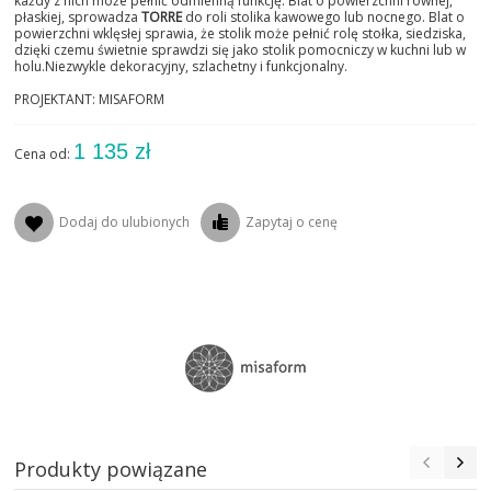
każdy z nich może pełnić odmienną funkcję. Blat o powierzchni równej,
płaskiej, sprowadza
TORRE
do roli stolika kawowego lub nocnego. Blat o
powierzchni wklęsłej sprawia, że stolik może pełnić rolę stołka, siedziska,
dzięki czemu świetnie sprawdzi się jako stolik pomocniczy w kuchni lub w
holu.Niezwykle dekoracyjny, szlachetny i funkcjonalny.
PROJEKTANT: MISAFORM
1 135 zł
Cena od:
Dodaj do ulubionych
Zapytaj o cenę
Produkty powiązane