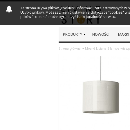
Ta strona używa plików „cookies". Informacji zarejestrowanych w 
Użytkowników. Możesz zmienić ustawienia dotyczące "cookies" w sw
plików "cookies" może ograniczyć funkcjonalność serwisu.
PRODUKTY
NOWOŚCI
MARKI
Strona główna
Moaré Liviana S lampa wiszą
Previous
Next