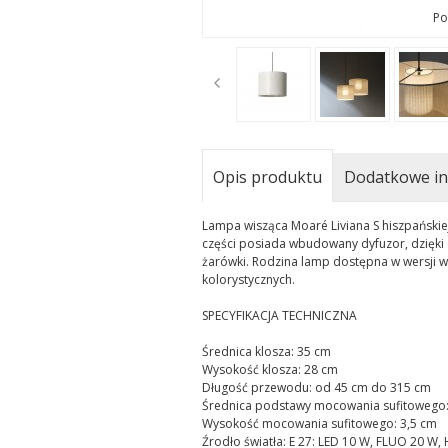
Po
t
Opis produktu
Dodatkowe in
Lampa wisząca Moaré Liviana S hiszpańskie
części posiada wbudowany dyfuzor, dzięki 
żarówki. Rodzina lamp dostępna w wersji wi
kolorystycznych.
SPECYFIKACJA TECHNICZNA
Średnica klosza: 35 cm
Wysokość klosza: 28 cm
Długość przewodu: od 45 cm do 315 cm
Średnica podstawy mocowania sufitowego:
Wysokość mocowania sufitowego: 3,5 cm
Źrodło światła: E 27: LED 10 W, FLUO 20 W