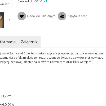
1 392 zł
Cena od:
większ
Dodaj do ulubionych
Zapytaj o cenę
formacje
Załączniki
j marki Santa and Cole, to prosta klasyczna propozycja. Lampa w wewnętrznej
czemu daje efekt miękkiego i rozproszonego światła bez widocznej wewnątrz
szącej i stołowej, dostępna w dwóch rozmiarach oraz kilku wersjach
 11,7 cm
, HALO 60 W