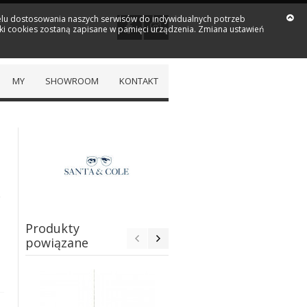
 celu dostosowania naszych serwisów do indywidualnych potrzeb
iki cookies zostaną zapisane w pamięci urządzenia. Zmiana ustawień
MY
SHOWROOM
KONTAKT
,
Produkty
powiązane