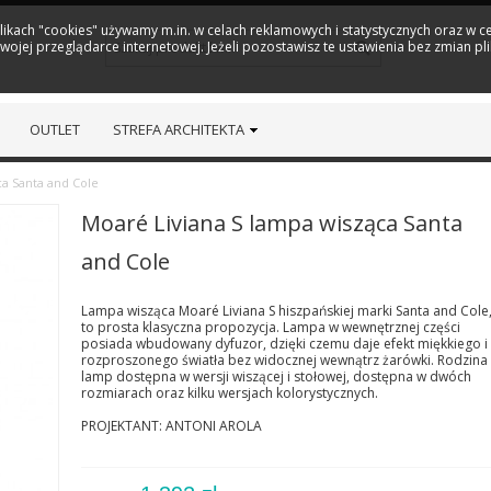
plikach "cookies" używamy m.in. w celach reklamowych i statystycznych oraz w
ojej przeglądarce internetowej. Jeżeli pozostawisz te ustawienia bez zmian pl
OUTLET
STREFA ARCHITEKTA
ca Santa and Cole
Moaré Liviana S lampa wisząca Santa
and Cole
Lampa wisząca Moaré Liviana S hiszpańskiej marki Santa and Cole
to prosta klasyczna propozycja. Lampa w wewnętrznej części
posiada wbudowany dyfuzor, dzięki czemu daje efekt miękkiego i
rozproszonego światła bez widocznej wewnątrz żarówki. Rodzina
lamp dostępna w wersji wiszącej i stołowej, dostępna w dwóch
rozmiarach oraz kilku wersjach kolorystycznych.
PROJEKTANT: ANTONI AROLA