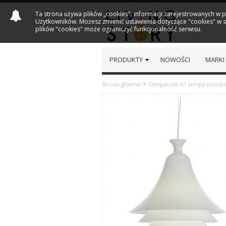
Ta strona używa plików „cookies". Informacji zarejestrowanych w 
Użytkowników. Możesz zmienić ustawienia dotyczące "cookies" w sw
plików "cookies" może ograniczyć funkcjonalność serwisu.
PRODUKTY
NOWOŚCI
MARKI
Strona główna
Campanula H1 lampa wisząca
Previous
Next