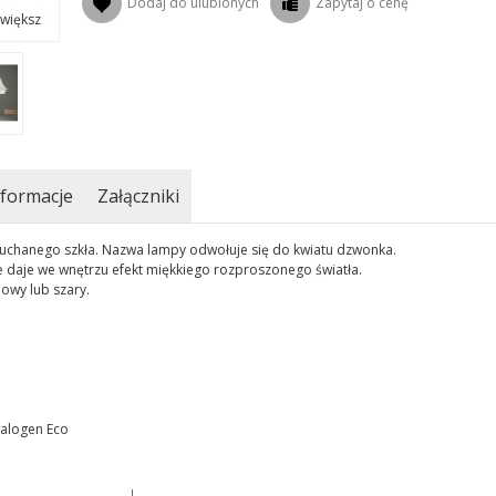
Dodaj do ulubionych
Zapytaj o cenę
większ
formacje
Załączniki
hanego szkła. Nazwa lampy odwołuje się do kwiatu dzwonka.
daje we wnętrzu efekt miękkiego rozproszonego światła.
nowy lub szary.
Halogen Eco