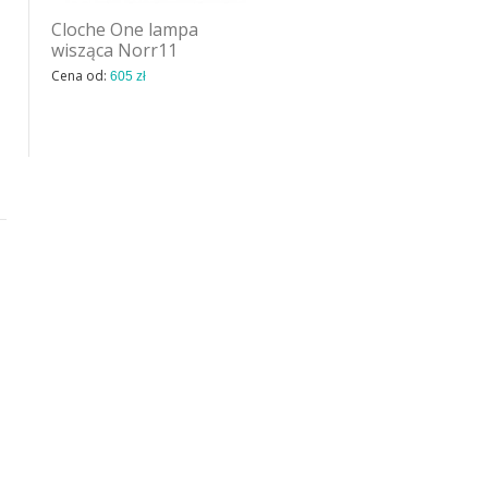
Cloche One lampa
Chill karafka Nude Glass
wisząca Norr11
Cena od:
544 zł
Cena od:
605 zł