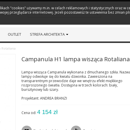
plikach "cookies" używamy m.in. w celach reklamowych i statystycznych oraz w
ojej przeglądarce internetowej. Jeżeli pozostawisz te ustawienia bez zmian pl
OUTLET
STREFA ARCHITEKTA
 Rotaliana
Campanula H1 lampa wisząca Rotaliana
Lampa wisząca Campanula wykonana z dmuchanego szkła. Nazw
lampy odwołuje się do kwiatu dzwonka. Zawieszona na
transparentnym przewodzie daje we wnętrzu efekt miękkiego
rozproszonego światła. Dostępna w trzech kolorach: biały,
bursztynowy lub szary.
Projektant: ANDREA BRANZI
4 154 zł
Cena od: