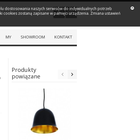
 celu dostosowania naszych serwisów do indywidualnych potrzeb
iki cookies zostaną zapisane w pamięci urządzenia. Zmiana ustawień
MY
SHOWROOM
KONTAKT
Produkty
powiązane
a