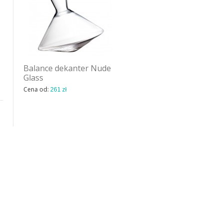
Balance dekanter Nude
Cloche Two lampa
Glass
wisząca Norr11
Cena od:
Cena od:
261 zł
996 zł