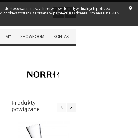
 celu dostosowania naszych serwisów do indywidualnych potrzeb
iki cookies zostaną zapisane w pamięci urządzenia. Zmiana ustawień
MY
SHOWROOM
KONTAKT
a
Produkty
powiązane