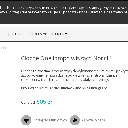
plikach "cookies" używamy m.in. w celach reklamowych i statystycznych oraz w
ojej przeglądarce internetowej. Jeżeli pozostawisz te ustawienia bez zmian pl
OUTLET
STREFA ARCHITEKTA
orr11
Cloche One lampa wisząca Norr11
Cloche to rodzina lamp wiszących wykonana z aluminium i pokryt
szczotkowanym mosiądzem od wewnętrznej strony. Lampa
dostępna w trzech rozmiarach. Kolor: biały lub czarny.
Projektant: Knut Bendik Humlevik and Rune Krøjgaard
605 zł
Cena od:
Dodaj do ulubionych
Zapytaj o cenę