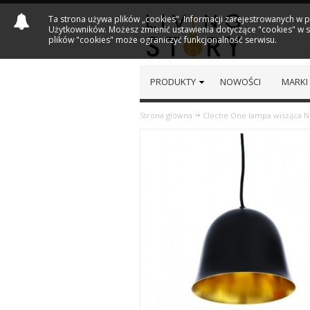
Ta strona używa plików „cookies". Informacji zarejestrowanych w 
Użytkowników. Możesz zmienić ustawienia dotyczące "cookies" w sw
plików "cookies" może ograniczyć funkcjonalność serwisu.
PRODUKTY
NOWOŚCI
MARKI
Strona główna
Cloche One lampa wisząca N
Previous
Next