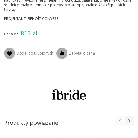
nadrukach, wykonanej z melaminy wchodzą: salaterka, dwie misy o różnej
średnicy, mały pojemnik z pokrywką oraz opcjonalnie 4 lub 8 płaskich
talerzy.
PROJEKTANT: BENOÎT CONVERS
813 zł
Cena od:
Dodaj do ulubionych
Zapytaj o cenę
Produkty powiązane