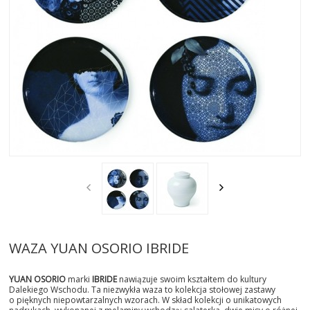
AKTUALNOSCI
STREFA-PROJEKTANTA
REALIZACJE
INSPIRACJE
KONTAKT
SHOWROOM
MY
WAZA YUAN OSORIO IBRIDE
YUAN OSORIO
marki
IBRIDE
nawiązuje swoim kształtem do kultury
Dalekiego Wschodu. Ta niezwykła waza to kolekcja stołowej zastawy
o pięknych niepowtarzalnych wzorach. W skład kolekcji o unikatowych