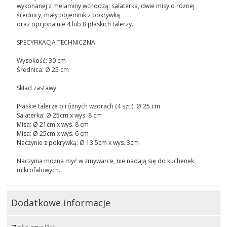
wykonanej z melaminy wchodzą: salaterka, dwie misy o różnej
średnicy, mały pojemnik z pokrywką
oraz opcjonalnie 4 lub 8 płaskich talerzy.
SPECYFIKACJA TECHNICZNA:
Wysokość: 30 cm
Średnica: Ø 25 cm
Skład zastawy:
Płaskie talerze o różnych wzorach (4 szt.): Ø 25 cm
Salaterka: Ø 25cm x wys. 8 cm
Misa: Ø 21cm x wys. 8 cm
Misa: Ø 25cm x wys. 6 cm
Naczynie z pokrywką: Ø 13.5cm x wys. 3cm
Naczynia można myć w zmywarce, nie nadają się do kuchenek
mikrofalowych.
Dodatkowe informacje