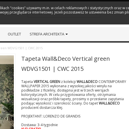
plikach "cookies" używamy m.in. w celach reklamowych i statystycznych oraz w
ojej przeglądarce internetowej. Jeżeli pozostawisz te ustawienia bez zmian pl
OUTLET
STREFA ARCHITEKTA
green WDVG1501 | CWC 2015
Tapeta Wall&Deco Vertical green
WDVG1501 | CWC 2015
Tapeta
VERTICAL GREEN
z kolekcji
WALL&DECO
CONTEMPORARY
WALLPAPER 2015 wykonana z wysokiej jakości winylu na
podkładzie z flizeliny, dostępna jest w trzech wersjach
kolorystycznych. W celu przygotowania oferty, otrzymania
wizualizacji oraz próbki tapety, prosimy o przesłanie zapytania
podając wysokość i szerokość ściany. Do tapet
WALL&DECO
producent dostarcza klej.
PROJEKTANT: LORENZO DE GRANDIS
Dostawa: 3-4 tygodnie