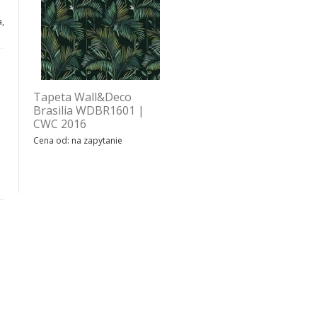
,
Tapeta Wall&Deco
Tapeta Wall&Deco
Brasilia WDBR1601 |
Floridita WDFR1601 |
CWC 2016
CWC 2016
Cena od: na zapytanie
Cena od: na zapytanie