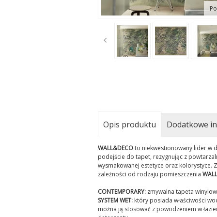
Po
t
Opis produktu
Dodatkowe in
WALL&DECO
to niekwestionowany lider w d
podejście do tapet, rezygnując z powtarza
wysmakowanej estetyce oraz kolorystyce. Z
zależności od rodzaju pomieszczenia
WAL
CONTEMPORARY:
zmywalna tapeta winylowa,
SYSTEM WET:
który posiada właściwości wo
można ją stosować z powodzeniem w łazienk