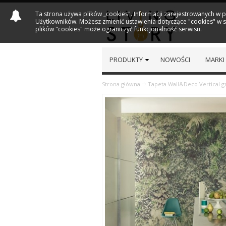
Ta strona używa plików „cookies". Informacji zarejestrowanych w 
Użytkowników. Możesz zmienić ustawienia dotyczące "cookies" w sw
plików "cookies" może ograniczyć funkcjonalność serwisu.
PRODUKTY
NOWOŚCI
MARKI
Strona główna
Tapeta Wall&Deco Vertical 
Previous
Next