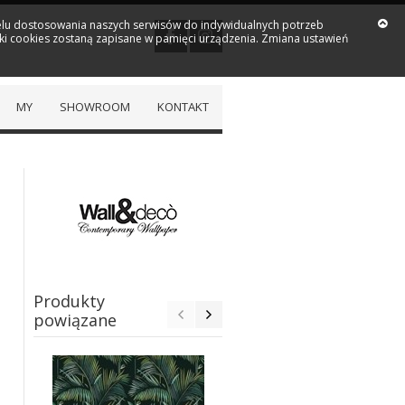
 celu dostosowania naszych serwisów do indywidualnych potrzeb
iki cookies zostaną zapisane w pamięci urządzenia. Zmiana ustawień
MY
SHOWROOM
KONTAKT
Produkty
powiązane