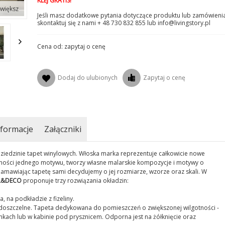
KLEJ GRATIS!
większ
Jeśli masz dodatkowe pytania dotyczące produktu lub zamówienia
skontaktuj się z nami + 48 730 832 855 lub info@livingstory.pl
Cena od: zapytaj o cenę
Dodaj do ulubionych
Zapytaj o cenę
formacje
Załączniki
ziedzinie tapet winylowych. Włoska marka reprezentuje całkowicie nowe
lności jednego motywu, tworzy własne malarskie kompozycje i motywy o
amawiając tapetę sami decydujemy o jej rozmiarze, wzorze oraz skali. W
L&DECO
proponuje trzy rozwiązania okładzin:
 na podkładzie z fizeliny.
doszczelne. Tapeta dedykowana do pomieszczeń o zwiększonej wilgotności -
ach lub w kabinie pod prysznicem. Odporna jest na żółknięcie oraz