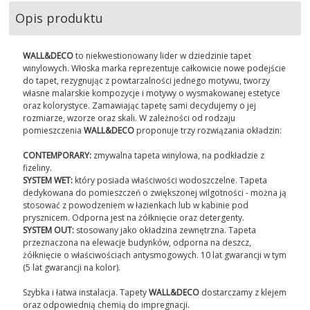
Opis produktu
WALL&DECO
to niekwestionowany lider w dziedzinie tapet
winylowych. Włoska marka reprezentuje całkowicie nowe podejście
do tapet, rezygnując z powtarzalności jednego motywu, tworzy
własne malarskie kompozycje i motywy o wysmakowanej estetyce
oraz kolorystyce. Zamawiając tapetę sami decydujemy o jej
rozmiarze, wzorze oraz skali. W zależności od rodzaju
pomieszczenia
WALL&DECO
proponuje trzy rozwiązania okładzin:
CONTEMPORARY:
zmywalna tapeta winylowa, na podkładzie z
fizeliny.
SYSTEM WET:
który posiada właściwości wodoszczelne. Tapeta
dedykowana do pomieszczeń o zwiększonej wilgotności - można ją
stosować z powodzeniem w łazienkach lub w kabinie pod
prysznicem. Odporna jest na żółknięcie oraz detergenty.
SYSTEM OUT:
stosowany jako okładzina zewnętrzna. Tapeta
przeznaczona na elewacje budynków, odporna na deszcz,
żółknięcie o właściwościach antysmogowych. 10 lat gwarancji w tym
(5 lat gwarancji na kolor).
Szybka i łatwa instalacja. Tapety
WALL&DECO
dostarczamy z klejem
oraz odpowiednią chemią do impregnacji.