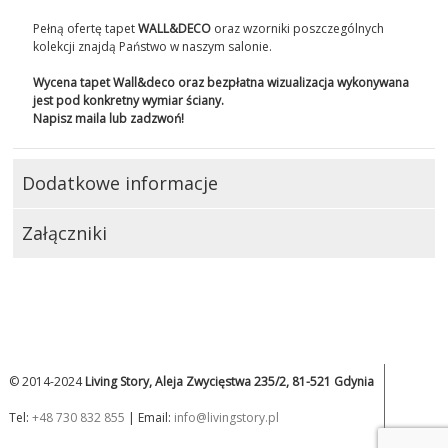
Pełną ofertę tapet
WALL&DECO
oraz wzorniki poszczególnych
kolekcji znajdą Państwo w naszym salonie.
Wycena tapet Wall&deco oraz bezpłatna wizualizacja wykonywana
jest pod konkretny wymiar ściany.
Napisz maila lub zadzwoń!
Dodatkowe informacje
Załączniki
© 2014-2024
Living Story, Aleja Zwycięstwa 235/2, 81-521 Gdynia
Tel:
+48 730 832 855
| Email:
info@livingstory.pl