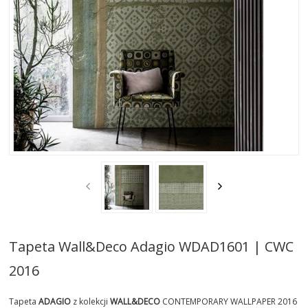
AKTUALNOSCI
STREFA-PROJEKTANTA
REALIZACJE
INSPIRACJE
KONTAKT
SHOWROOM
MY
Tapeta Wall&Deco Adagio WDAD1601 | CWC
2016
Tapeta
ADAGIO
z kolekcji
WALL&DECO
CONTEMPORARY WALLPAPER 2016