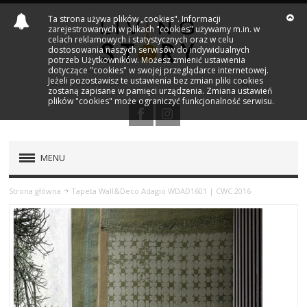
Ta strona używa plików „cookies". Informacji
zarejestrowanych w plikach "cookies" używamy m.in. w
celach reklamowych i statystycznych oraz w celu
dostosowania naszych serwisów do indywidualnych
potrzeb Użytkowników. Możesz zmienić ustawienia
dotyczące "cookies" w swojej przeglądarce internetowej.
Jeżeli pozostawisz te ustawienia bez zmian pliki cookies
zostaną zapisane w pamięci urządzenia. Zmiana ustawień
plików "cookies" może ograniczyć funkcjonalność serwisu.
MENU
PRODUKTY
Strona główna
Tapeta Wall&Deco Adagio WDAD1601 | CWC 2016
NOWOŚCI
MARKI
OUTLET