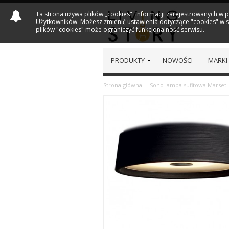
Ta strona używa plików „cookies". Informacji zarejestrowanych w 
Użytkowników. Możesz zmienić ustawienia dotyczące "cookies" w sw
plików "cookies" może ograniczyć funkcjonalność serwisu.
PRODUKTY
NOWOŚCI
MARKI
Strona główna
Soho lampa sufitowa Marset
Previous
Next