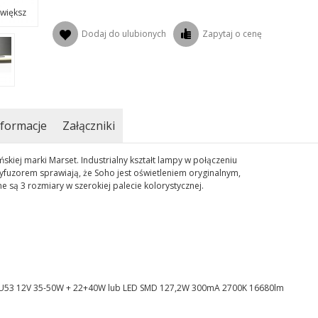
większ
Dodaj do ulubionych
Zapytaj o cenę
formacje
Załączniki
kiej marki Marset. Industrialny kształt lampy w połączeniu
uzorem sprawiają, że Soho jest oświetleniem oryginalnym,
ne są 3 rozmiary w szerokiej palecie kolorystycznej.
0 GU53 12V 35-50W + 22+40W lub LED SMD 127,2W 300mA 2700K 16680lm