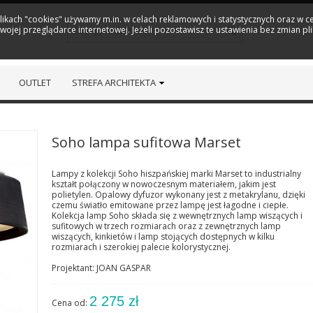
plikach "cookies" używamy m.in. w celach reklamowych i statystycznych oraz w
ojej przeglądarce internetowej. Jeżeli pozostawisz te ustawienia bez zmian pl
OUTLET
STREFA ARCHITEKTA
Soho lampa sufitowa Marset
Lampy z kolekcji Soho hiszpańskiej marki Marset to industrialny
kształt połączony w nowoczesnym materiałem, jakim jest
polietylen. Opalowy dyfuzor wykonany jest z metakrylanu, dzięki
czemu światło emitowane przez lampę jest łagodne i ciepłe.
Kolekcja lamp Soho składa się z wewnętrznych lamp wiszących i
sufitowych w trzech rozmiarach oraz z zewnętrznych lamp
wiszących, kinkietów i lamp stojących dostępnych w kilku
rozmiarach i szerokiej palecie kolorystycznej.
Projektant: JOAN GASPAR
2 275 zł
Cena od: