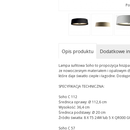
Po
Opis produktu
Dodatkowe in
Lampa sufitowa Soho to propozycja hiszpańs
ze nowoczesnym materiałem i opalowym dyf
które daje światło ciepłe i łagodne. Dostęp
SPECYFIKACJA TECHNICZNA:
Soho C 112
Średnica oprawy: Ø 112,6 cm
Wysokość: 36,4 cm
Średnica podstawy: Ø 20 cm
Źródło światła: 8 X T5 24W lub 5 X QR00
Soho C 57