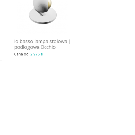
io basso lampa stołowa |
Plus 0636 lampa sufitowa
podłogowa Occhio
Vibia
Cena od:
Cena od:
2 975 zł
1 662 zł