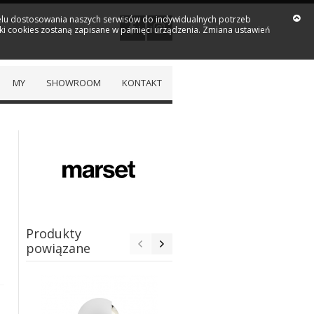
 celu dostosowania naszych serwisów do indywidualnych potrzeb
iki cookies zostaną zapisane w pamięci urządzenia. Zmiana ustawień
MY
SHOWROOM
KONTAKT
Produkty
powiązane