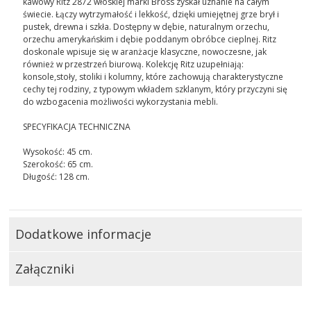
kawowy Ritz 2872 włoskiej marki Bross zyskał uznanie na całym
świecie. Łączy wytrzymałość i lekkość, dzięki umiejętnej grze brył i
pustek, drewna i szkła. Dostępny w dębie, naturalnym orzechu,
orzechu amerykańskim i dębie poddanym obróbce cieplnej. Ritz
doskonale wpisuje się w aranżacje klasyczne, nowoczesne, jak
również w przestrzeń biurową. Kolekcję Ritz uzupełniają:
konsole,stoły, stoliki i kolumny, które zachowują charakterystyczne
cechy tej rodziny, z typowym wkładem szklanym, który przyczyni się
do wzbogacenia możliwości wykorzystania mebli.
SPECYFIKACJA TECHNICZNA
Wysokość: 45 cm.
Szerokość: 65 cm.
Długość: 128 cm.
Dodatkowe informacje
Załączniki