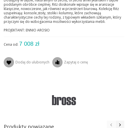
Dostępny w dębie, naturalnym orzechu, orzechu amerykańskim i dębie
poddanym obróbce cieplnej. Ritz doskonale wpisuje się w aranżacje
klasyczne, nowoczesne, jak również w przestrzeń biurową. Kolekcję Ritz
uzupełniają: konsole,stoły, stoliki i kolumny, które zachowują
charakterystyczne cechy tej rodziny, z typowym wkładem szklanym, który
przyczyni się do wzbogacenia możliwości wykorzystania mebli.
PROJEKTANT: ENNIO AROSIO
7 008 zł
Cena od:
Dodaj do ulubionych
Zapytaj o cenę
Produkty powiązane