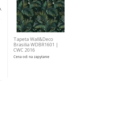
,
Tapeta Wall&Deco
Tapeta Wall&Deco Family
Brasilia WDBR1601 |
affair WDFA1701 | CWC
CWC 2016
2017
Cena od: na zapytanie
Cena od: na zapytanie