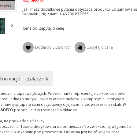
KLEJ GRATIS!
większ
Jeśli masz dodatkowe pytania dotyczące produktu lub zamówienia
skontaktuj się z nami + 48 730 832 855
Cena od: zapytaj o cenę
Dodaj do ulubionych
Zapytaj o cenę
formacje
Załączniki
ziedzinie tapet winylowych. Włoska marka reprezentuje całkowicie nowe
lności jednego motywu, tworzy własne malarskie kompozycje i motywy o
amawiając tapetę sami decydujemy o jej rozmiarze, wzorze oraz skali. W
L&DECO
proponuje trzy rozwiązania okładzin:
 na podkładzie z fizeliny.
doszczelne. Tapeta dedykowana do pomieszczeń o zwiększonej wilgotności -
ach lub w kabinie pod prysznicem. Odporna jest na żółknięcie oraz