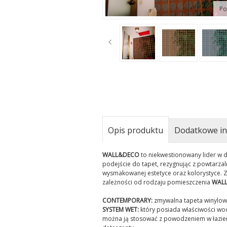
Po
t
Opis produktu
Dodatkowe in
WALL&DECO
to niekwestionowany lider w d
podejście do tapet, rezygnując z powtarza
wysmakowanej estetyce oraz kolorystyce. Z
zależności od rodzaju pomieszczenia
WAL
CONTEMPORARY:
zmywalna tapeta winylowa,
SYSTEM WET:
który posiada właściwości wo
można ją stosować z powodzeniem w łazienk