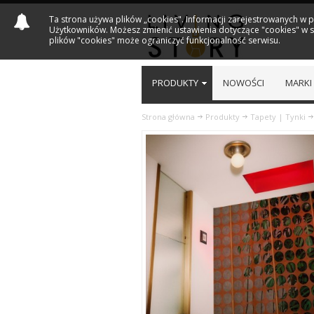
Ta strona używa plików „cookies". Informacji zarejestrowanych w 
Użytkowników. Możesz zmienić ustawienia dotyczące "cookies" w sw
plików "cookies" może ograniczyć funkcjonalność serwisu.
PRODUKTY
NOWOŚCI
MARKI
Strona główna
Produkty
Tapety | Tynki
Previous
Next