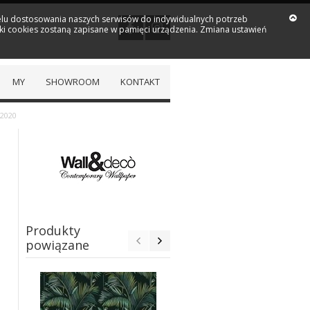
 celu dostosowania naszych serwisów do indywidualnych potrzeb
iki cookies zostaną zapisane w pamięci urządzenia. Zmiana ustawień
MY
SHOWROOM
KONTAKT
 2020
Produkty
powiązane