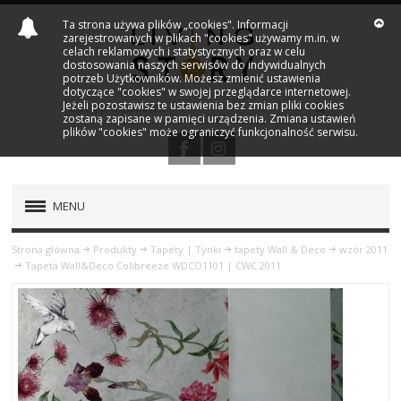
Ta strona używa plików „cookies". Informacji
zarejestrowanych w plikach "cookies" używamy m.in. w
celach reklamowych i statystycznych oraz w celu
dostosowania naszych serwisów do indywidualnych
potrzeb Użytkowników. Możesz zmienić ustawienia
dotyczące "cookies" w swojej przeglądarce internetowej.
Jeżeli pozostawisz te ustawienia bez zmian pliki cookies
zostaną zapisane w pamięci urządzenia. Zmiana ustawień
plików "cookies" może ograniczyć funkcjonalność serwisu.
MENU
PRODUKTY
Strona główna
Produkty
Tapety | Tynki
tapety Wall & Deco
wzór 2011
Tapeta Wall&Deco Colibreeze WDCO1101 | CWC 2011
OŚWIETLENIE
KRZESŁA
FOTELE