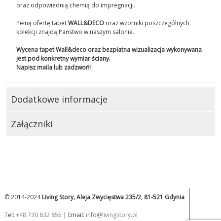
REALIZACJE
oraz odpowiednią chemią do impregnacji.
Pełną ofertę tapet
WALL&DECO
oraz wzorniki poszczególnych
INSPIRACJE
kolekcji znajdą Państwo w naszym salonie.
Wycena tapet Wall&deco oraz bezpłatna wizualizacja wykonywana
KONTAKT
jest pod konkretny wymiar ściany.
Napisz maila lub zadzwoń!
SHOWROOM
MY
Dodatkowe informacje
Załączniki
© 2014-2024
Living Story, Aleja Zwycięstwa 235/2, 81-521 Gdynia
Tel:
+48 730 832 855
| Email:
info@livingstory.pl