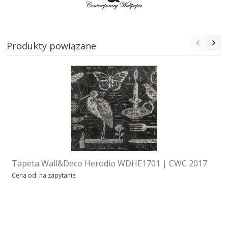
TAPETY COLE & SON
TAPETY ARTE
Produkty powiązane
TAPETY ZOFFANY
TAPETY ROMO
TAPETY RALPH LAUREN
TAPETY MIND THE GAP
Tapeta Wall&Deco Herodio WDHE1701 | CWC 2017
TAPETY COLEFAX
Cena od: na zapytanie
TYNK DEKORACYJNY
DODATKI