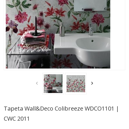
SOFY
STOŁY
STOLIKI
TAPETY | TYNKI
TAPETY WALL & DECO
WZÓR 2023
WZÓR 2022
WZÓR 2021
Tapeta Wall&Deco Colibreeze WDCO1101 |
WZÓR 2020
CWC 2011