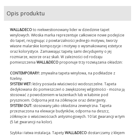
MEBLE
Opis produktu
ŁÓŻKA
WALL&DECO
to niekwestionowany lider w dziedzinie tapet
winylowych. Włoska marka reprezentuje całkowicie nowe podejście
OUTDOOR
do tapet, rezygnując z powtarzalności jednego motywu, tworzy
własne malarskie kompozycje i motywy o wysmakowanej estetyce
OKŁADZINY ŚCIENNE
oraz kolorystyce. Zamawiając tapetę sami decydujemy o jej
rozmiarze, wzorze oraz skali. W zależności od rodzaju
pomieszczenia
WALL&DECO
proponuje trzy rozwiązania okładzin:
NOWOŚCI
CONTEMPORARY:
zmywalna tapeta winylowa, na podkładzie z
fizeliny.
MARKI
SYSTEM WET:
który posiada właściwości wodoszczelne. Tapeta
dedykowana do pomieszczeń o zwiększonej wilgotności - można ją
OUTLET
stosować z powodzeniem w łazienkach lub w kabinie pod
prysznicem. Odporna jest na żółknięcie oraz detergenty.
SYSTEM OUT:
stosowany jako okładzina zewnętrzna. Tapeta
AKTUALNOSCI
przeznaczona na elewacje budynków, odporna na deszcz,
żółknięcie o właściwościach antysmogowych. 10 lat gwarancji w tym
(5 lat gwarancji na kolor).
STREFA-PROJEKTANTA
Szybka i łatwa instalacja. Tapety
WALL&DECO
dostarczamy z klejem