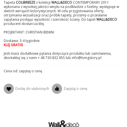
WZÓR 2019
Tapeta
COLIBREEZE
z kolekcji
WALL&DECO
CONTEMPORARY 2011
wykonana z wysokiej jakości winylu na podkładzie z fizeliny, występuje w
dwóch wersjach kolorystycznych. W celu przygotowania oferty,
WZÓR 2018
otrzymania wizualizacji oraz próbki tapety, prosimy o przesłanie
zapytania podając wysokość i szerokość ściany. Do tapet
WALL&DECO
producent dostarcza klej.
WZÓR 2017
PROJEKTANT: CHRISTIAN BENINI
Dostawa: 3-4 tygodnie
WZÓR 2016
KLEJ GRATIS!
Jeśli masz dodatkowe pytania dotyczące produktu lub zamówienia,
WZÓR 2015
skontaktuj się z nami + 48 730 832 855 lub info@livingstory.pl
WZÓR 2014
Cena od: zapytaj o cenę
WZÓR 2013
Dodaj do ulubionych
Zapytaj o cenę
WZÓR 2012
WZÓR 2011
WZÓR 2010