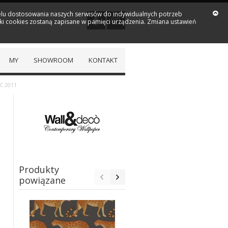
 celu dostosowania naszych serwisów do indywidualnych potrzeb
iki cookies zostaną zapisane w pamięci urządzenia. Zmiana ustawień
MY
SHOWROOM
KONTAKT
C 2011
Produkty
powiązane