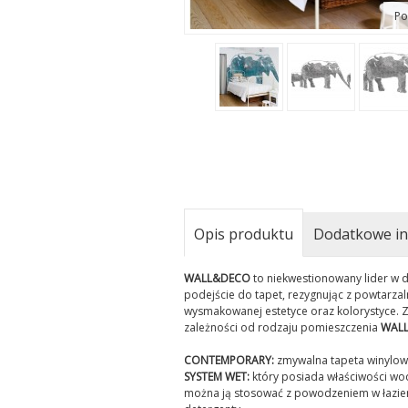
Po
Opis produktu
Dodatkowe in
WALL&DECO
to niekwestionowany lider w d
podejście do tapet, rezygnując z powtarza
wysmakowanej estetyce oraz kolorystyce. Z
zależności od rodzaju pomieszczenia
WAL
CONTEMPORARY:
zmywalna tapeta winylowa,
SYSTEM WET:
który posiada właściwości wo
można ją stosować z powodzeniem w łazienk