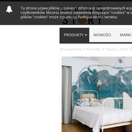
Ta strona używa plików „cookies". Informacji zarejestrowanych w 
Użytkowników. Możesz zmienić ustawienia dotyczące "cookies" w sw
plików "cookies" może ograniczyć funkcjonalność serwisu.
PRODUKTY
NOWOŚCI
MARKI
Strona główna
Produkty
Tapety | Tynki
Previous
Next