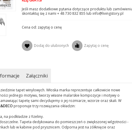
KLEJ GRATIS!
większ
Jeśli masz dodatkowe pytania dotyczące produktu lub zamówienia
skontaktuj się z nami + 48 730 832 855 lub info@livingstory.pl
Cena od: zapytaj o cenę
Dodaj do ulubionych
Zapytaj o cenę
formacje
Załączniki
ziedzinie tapet winylowych. Włoska marka reprezentuje całkowicie nowe
lności jednego motywu, tworzy własne malarskie kompozycje i motywy o
amawiając tapetę sami decydujemy o jej rozmiarze, wzorze oraz skali. W
L&DECO
proponuje trzy rozwiązania okładzin:
 na podkładzie z fizeliny.
doszczelne. Tapeta dedykowana do pomieszczeń o zwiększonej wilgotności -
ach lub w kabinie pod prysznicem. Odporna jest na żółknięcie oraz