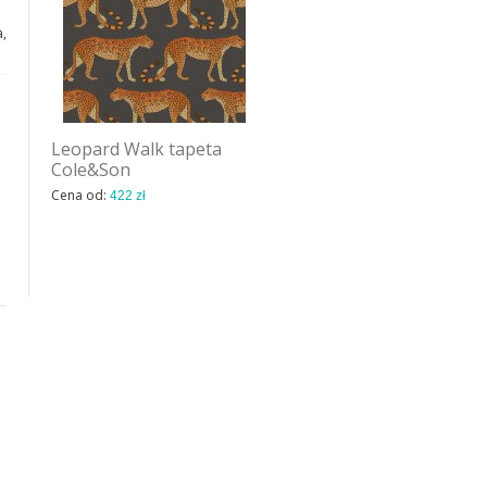
,
Leopard Walk tapeta
Tapeta Wall&Deco Aqua
Cole&Son
elephas BBAE1102 |
CWC 2011
Cena od:
422 zł
Cena od: na zapytanie