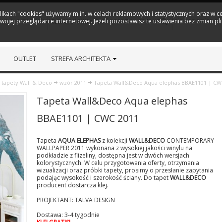
plikach "cookies" używamy m.in. w celach reklamowych i statystycznych oraz w
ojej przeglądarce internetowej. Jeżeli pozostawisz te ustawienia bez zmian pl
OUTLET
STREFA ARCHITEKTA
tapety Wall & Deco
wzór 2011
Tapeta Wall&Deco Aqua elephas BBAE1101 | CW
Tapeta Wall&Deco Aqua elephas
BBAE1101 | CWC 2011
Tapeta
AQUA ELEPHAS
z kolekcji
WALL&DECO
CONTEMPORARY
WALLPAPER 2011 wykonana z wysokiej jakości winylu na
podkładzie z flizeliny, dostępna jest w dwóch wersjach
kolorystycznych. W celu przygotowania oferty, otrzymania
wizualizacji oraz próbki tapety, prosimy o przesłanie zapytania
podając wysokość i szerokość ściany. Do tapet
WALL&DECO
producent dostarcza klej.
PROJEKTANT: TALVA DESIGN
Dostawa: 3-4 tygodnie