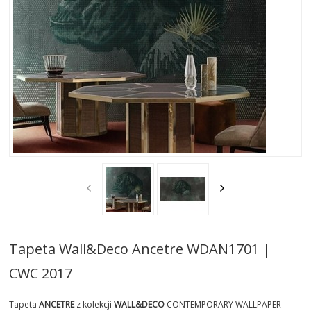
AKTUALNOSCI
STREFA-PROJEKTANTA
REALIZACJE
INSPIRACJE
KONTAKT
SHOWROOM
MY
Tapeta Wall&Deco Ancetre WDAN1701 |
CWC 2017
Tapeta
ANCETRE
z kolekcji
WALL&DECO
CONTEMPORARY WALLPAPER