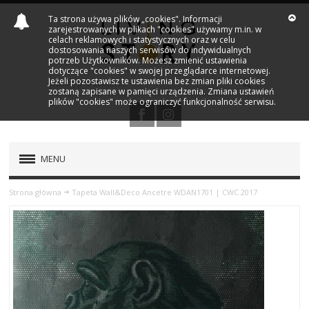
Ta strona używa plików „cookies". Informacji
zarejestrowanych w plikach "cookies" używamy m.in. w
celach reklamowych i statystycznych oraz w celu
dostosowania naszych serwisów do indywidualnych
potrzeb Użytkowników. Możesz zmienić ustawienia
dotyczące "cookies" w swojej przeglądarce internetowej.
Jeżeli pozostawisz te ustawienia bez zmian pliki cookies
zostaną zapisane w pamięci urządzenia. Zmiana ustawień
plików "cookies" może ograniczyć funkcjonalność serwisu.
MENU
PRODUKTY
Strona główna
Tapeta Wall&Deco Ancetre WDAN1701 | CWC 2017
NOWOŚCI
MARKI
OUTLET