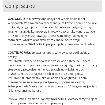
Opis produktu
WALL&DECO
to niekwestionowany lider w dziedzinie tapet
winylowych. Włoska marka reprezentuje całkowicie nowe podejście
do tapet, rezygnując z powtarzalności jednego motywu, tworzy
własne malarskie kompozycje i motywy o wysmakowanej estetyce
oraz kolorystyce. Zamawiając tapetę sami decydujemy o jej
rozmiarze, wzorze oraz skali. W zależności od rodzaju
pomieszczenia
WALL&DECO
proponuje trzy rozwiązania okładzin:
CONTEMPORARY:
zmywalna tapeta winylowa, na podkładzie z
fizeliny.
SYSTEM WET:
który posiada właściwości wodoszczelne. Tapeta
dedykowana do pomieszczeń o zwiększonej wilgotności - można ją
stosować z powodzeniem w łazienkach lub w kabinie pod
prysznicem. Odporna jest na żółknięcie oraz detergenty.
SYSTEM OUT:
stosowany jako okładzina zewnętrzna. Tapeta
przeznaczona na elewacje budynków, odporna na deszcz,
żółknięcie o właściwościach antysmogowych. 10 lat gwarancji w tym
(5 lat gwarancji na kolor).
Szybka i łatwa instalacja. Tapety
WALL&DECO
dostarczamy z klejem
oraz odpowiednią chemią do impregnacji.