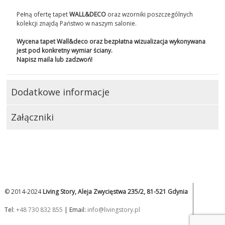
Pełną ofertę tapet
WALL&DECO
oraz wzorniki poszczególnych
kolekcji znajdą Państwo w naszym salonie.
Wycena tapet Wall&deco oraz bezpłatna wizualizacja wykonywana
jest pod konkretny wymiar ściany.
Napisz maila lub zadzwoń!
Dodatkowe informacje
Załączniki
© 2014-2024
Living Story, Aleja Zwycięstwa 235/2, 81-521 Gdynia
Tel:
+48 730 832 855
| Email:
info@livingstory.pl