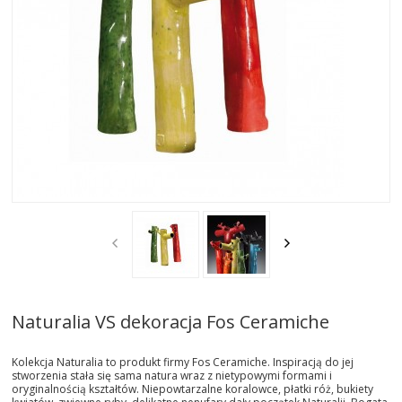
AKTUALNOSCI
STREFA-PROJEKTANTA
REALIZACJE
INSPIRACJE
KONTAKT
SHOWROOM
MY
Naturalia VS dekoracja Fos Ceramiche
Kolekcja Naturalia to produkt firmy Fos Ceramiche. Inspiracją do jej
stworzenia stała się sama natura wraz z nietypowymi formami i
oryginalnością kształtów. Niepowtarzalne koralowce, płatki róż, bukiety