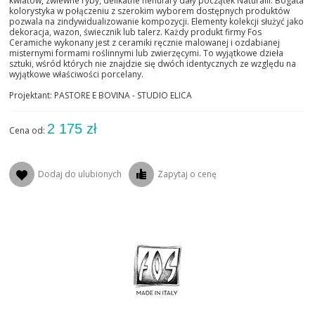
kwiatów, zwiewne ryby, delikatne nenufary dały początek Naturalii. Bogata
kolorystyka w połączeniu z szerokim wyborem dostępnych produktów
pozwala na zindywidualizowanie kompozycji. Elementy kolekcji służyć jako
dekoracja, wazon, świecznik lub talerz. Każdy produkt firmy Fos
Ceramiche wykonany jest z ceramiki ręcznie malowanej i ozdabianej
misternymi formami roślinnymi lub zwierzęcymi. To wyjątkowe dzieła
sztuki, wśród których nie znajdzie się dwóch identycznych ze względu na
wyjątkowe właściwości porcelany.
Projektant: PASTORE E BOVINA - STUDIO ELICA
2 175 zł
Cena od:
Dodaj do ulubionych
Zapytaj o cenę