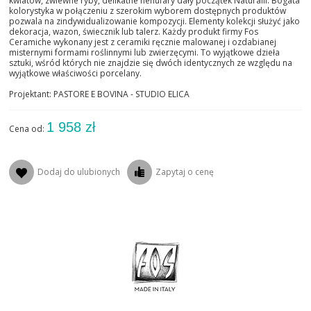
kwiatów, zwiewne ryby, delikatne nenufary dały początek Naturalii. Bogata
kolorystyka w połączeniu z szerokim wyborem dostępnych produktów
pozwala na zindywidualizowanie kompozycji. Elementy kolekcji służyć jako
dekoracja, wazon, świecznik lub talerz. Każdy produkt firmy Fos
Ceramiche wykonany jest z ceramiki ręcznie malowanej i ozdabianej
misternymi formami roślinnymi lub zwierzęcymi. To wyjątkowe dzieła
sztuki, wśród których nie znajdzie się dwóch identycznych ze względu na
wyjątkowe właściwości porcelany.
Projektant: PASTORE E BOVINA - STUDIO ELICA
1 958 zł
Cena od:
Dodaj do ulubionych
Zapytaj o cenę