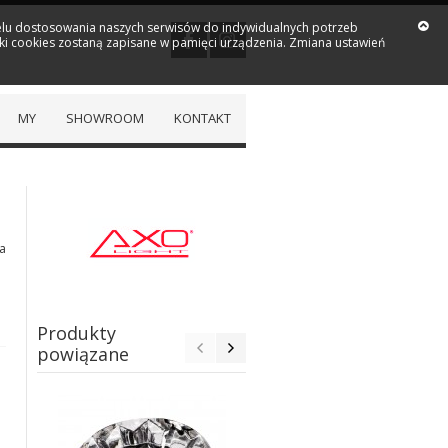
 celu dostosowania naszych serwisów do indywidualnych potrzeb
iki cookies zostaną zapisane w pamięci urządzenia. Zmiana ustawień
MY
SHOWROOM
KONTAKT
a
Produkty
powiązane