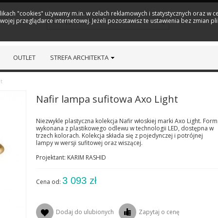
plikach "cookies" używamy m.in. w celach reklamowych i statystycznych oraz w
ojej przeglądarce internetowej. Jeżeli pozostawisz te ustawienia bez zmian pl
OUTLET
STREFA ARCHITEKTA
t
Nafir lampa sufitowa Axo Light
Niezwykle plastyczna kolekcja Nafir włoskiej marki Axo Light. Form
wykonana z plastikowego odlewu w technologii LED, dostępna w
trzech kolorach. Kolekcja składa się z pojedynczej i potrójnej
lampy w wersji sufitowej oraz wiszącej.
Projektant: KARIM RASHID
3 093 zł
Cena od:
Dodaj do ulubionych
Zapytaj o cenę