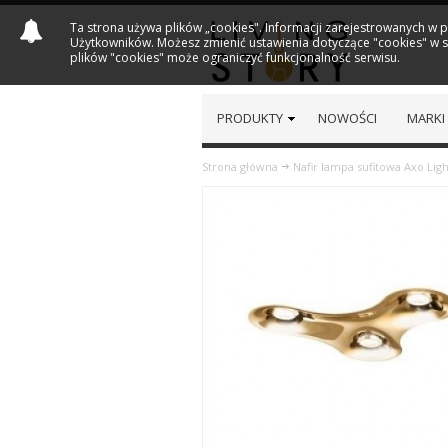
Ta strona używa plików „cookies". Informacji zarejestrowanych w 
Użytkowników. Możesz zmienić ustawienia dotyczące "cookies" w sw
plików "cookies" może ograniczyć funkcjonalność serwisu.
PRODUKTY
NOWOŚCI
MARKI
Strona główna
Nafir lampa sufitowa Axo Ligh
Previous
Next