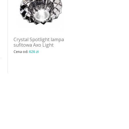
Crystal Spotlight lampa
Nafir 3 lampa wisząca
sufitowa Axo Light
Axo Light
Cena od:
Cena od:
626 zł
1 318 zł