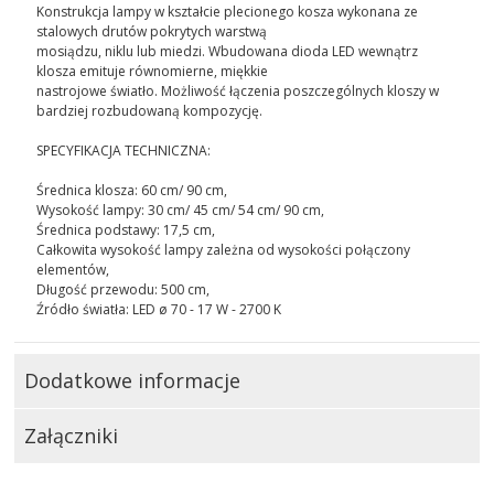
Konstrukcja lampy w kształcie plecionego kosza wykonana ze
stalowych drutów pokrytych warstwą
mosiądzu, niklu lub miedzi. Wbudowana dioda LED wewnątrz
klosza emituje równomierne, miękkie
nastrojowe światło. Możliwość łączenia poszczególnych kloszy w
bardziej rozbudowaną kompozycję.
SPECYFIKACJA TECHNICZNA:
Średnica klosza: 60 cm/ 90 cm,
Wysokość lampy: 30 cm/ 45 cm/ 54 cm/ 90 cm,
Średnica podstawy: 17,5 cm,
Całkowita wysokość lampy zależna od wysokości połączony
elementów,
Długość przewodu: 500 cm,
Źródło światła: LED ø 70 - 17 W - 2700 K
Dodatkowe informacje
Załączniki