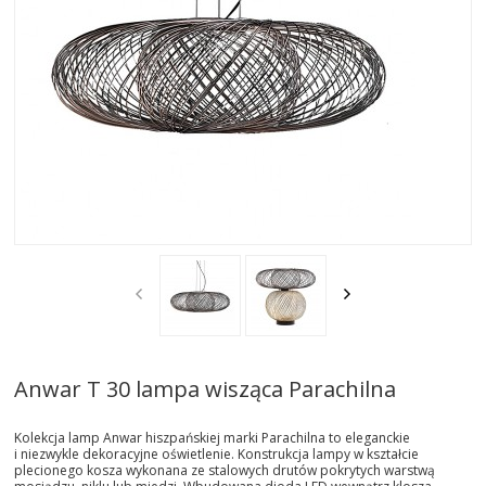
AKTUALNOSCI
STREFA-PROJEKTANTA
REALIZACJE
INSPIRACJE
KONTAKT
SHOWROOM
MY
Anwar T 30 lampa wisząca Parachilna
Kolekcja lamp Anwar hiszpańskiej marki Parachilna to eleganckie
i niezwykle dekoracyjne oświetlenie. Konstrukcja lampy w kształcie
plecionego kosza wykonana ze stalowych drutów pokrytych warstwą