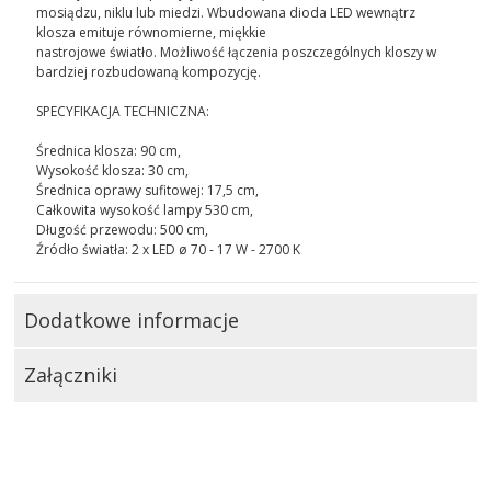
mosiądzu, niklu lub miedzi. Wbudowana dioda LED wewnątrz
klosza emituje równomierne, miękkie
nastrojowe światło. Możliwość łączenia poszczególnych kloszy w
bardziej rozbudowaną kompozycję.
SPECYFIKACJA TECHNICZNA:
Średnica klosza: 90 cm,
Wysokość klosza: 30 cm,
Średnica oprawy sufitowej: 17,5 cm,
Całkowita wysokość lampy 530 cm,
Długość przewodu: 500 cm,
Źródło światła: 2 x LED ø 70 - 17 W - 2700 K
Dodatkowe informacje
Załączniki