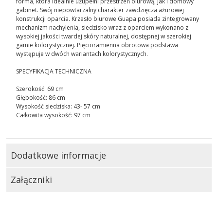
forma, która idealnie uzupełni przestrzeń biurową, jak i domowy
gabinet. Swój niepowtarzalny charakter zawdzięcza ażurowej
konstrukcji oparcia. Krzesło biurowe Guapa posiada zintegrowany
mechanizm nachylenia, siedzisko wraz z oparciem wykonano z
wysokiej jakości twardej skóry naturalnej, dostępnej w szerokiej
gamie kolorystycznej. Pięcioramienna obrotowa podstawa
występuje w dwóch wariantach kolorystycznych.
SPECYFIKACJA TECHNICZNA
Szerokość: 69 cm
Głębokość: 86 cm
Wysokość siedziska: 43- 57 cm
Całkowita wysokość: 97 cm
Dodatkowe informacje
Załączniki