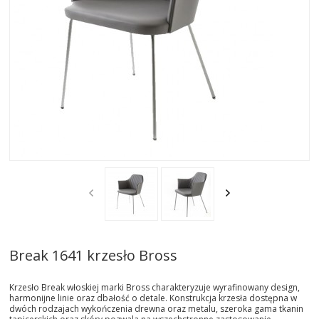
AKTUALNOSCI
STREFA-PROJEKTANTA
REALIZACJE
INSPIRACJE
KONTAKT
SHOWROOM
MY
Break 1641 krzesło Bross
Krzesło Break włoskiej marki Bross charakteryzuje wyrafinowany design,
harmonijne linie oraz dbałość o detale. Konstrukcja krzesła dostępna w
dwóch rodzajach wykończenia drewna oraz metalu, szeroka gama tkanin