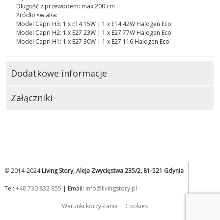
Długość z przewodem: max 200 cm
Źródło światła:
Model Capri H3: 1 x E14 15W | 1 x E14 42W Halogen Eco
Model Capri H2: 1 x E27 23W | 1 x E27 77W Halogen Eco
Model Capri H1: 1 x E27 30W | 1 x E27 116 Halogen Eco
Dodatkowe informacje
Załączniki
© 2014-2024
Living Story, Aleja Zwycięstwa 235/2, 81-521 Gdynia
Tel:
+48 730 832 855
| Email:
info@livingstory.pl
Warunki korzystania
Cookies