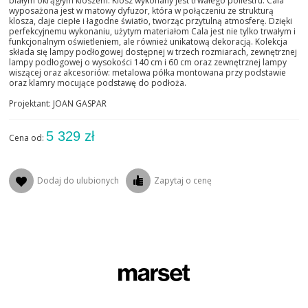
białym okrągłym kloszem. Klosz wykonany jest trwałego poliestru. Cala
wyposażona jest w matowy dyfuzor, która w połączeniu ze strukturą
klosza, daje ciepłe i łagodne światło, tworząc przytulną atmosferę. Dzięki
perfekcyjnemu wykonaniu, użytym materiałom Cala jest nie tylko trwałym i
funkcjonalnym oświetleniem, ale również unikatową dekoracją. Kolekcja
składa się lampy podłogowej dostępnej w trzech rozmiarach, zewnętrznej
lampy podłogowej o wysokości 140 cm i 60 cm oraz zewnętrznej lampy
wiszącej oraz akcesoriów: metalowa półka montowana przy podstawie
oraz klamry mocujące podstawę do podłoża.
Projektant: JOAN GASPAR
5 329 zł
Cena od:
Dodaj do ulubionych
Zapytaj o cenę