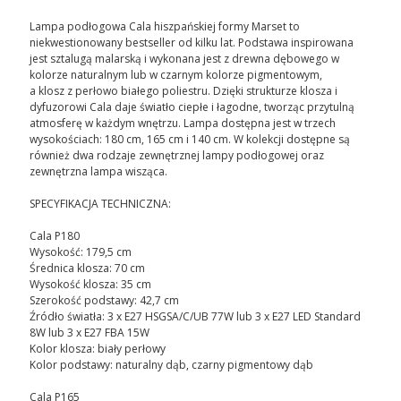
Lampa podłogowa Cala hiszpańskiej formy Marset to
niekwestionowany bestseller od kilku lat. Podstawa inspirowana
jest sztalugą malarską i wykonana jest z drewna dębowego w
kolorze naturalnym lub w czarnym kolorze pigmentowym,
a klosz z perłowo białego poliestru. Dzięki strukturze klosza i
dyfuzorowi Cala daje światło ciepłe i łagodne, tworząc przytulną
atmosferę w każdym wnętrzu. Lampa dostępna jest w trzech
wysokościach: 180 cm, 165 cm i 140 cm. W kolekcji dostępne są
również dwa rodzaje zewnętrznej lampy podłogowej oraz
zewnętrzna lampa wisząca.
SPECYFIKACJA TECHNICZNA:
Cala P180
Wysokość: 179,5 cm
Średnica klosza: 70 cm
Wysokość klosza: 35 cm
Szerokość podstawy: 42,7 cm
Źródło światła: 3 x E27 HSGSA/C/UB 77W lub 3 x E27 LED Standard
8W lub 3 x E27 FBA 15W
Kolor klosza: biały perłowy
Kolor podstawy: naturalny dąb, czarny pigmentowy dąb
Cala P165