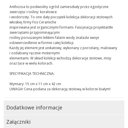
Anthozoa to podwodny ogród zamieszkały przez egzotyczne
zwierzęta i rośliny: koralowce
i wodorosty. To one dały początek kolekcja dekoracji stołowych
włoskiej firmy Fos Ceramiche
inspirowana jest organicznymi formami. Fascynacja projektantki
zwierzętami przypominającymi
rośliny poruszanymi lekkimi falami wody znalazła swoje
odzwierciedlenie w formie całej kolekcji.
Każdy jej element jest unikatowy, wykonany z porcelany, malowany
i ozdabiany ręcznie misternymi
elementami. W skład kolekcji wchodzą dekoracje stołowe, misy
oraz tace w wielu kolorach.
SPECYFIKACJA TECHNICZNA:
Wymiary: 15 cm x 11 cm x 42 cm
UWAGA! Cena podana za dekorację stołową w kolorze białym!
Dodatkowe informacje
Załączniki