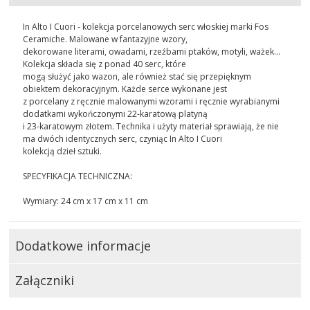
In Alto I Cuori - kolekcja porcelanowych serc włoskiej marki Fos
Ceramiche. Malowane w fantazyjne wzory,
dekorowane literami, owadami, rzeźbami ptaków, motyli, ważek...
Kolekcja składa się z ponad 40 serc, które
mogą służyć jako wazon, ale również stać się przepięknym
obiektem dekoracyjnym. Każde serce wykonane jest
z porcelany z ręcznie malowanymi wzorami i ręcznie wyrabianymi
dodatkami wykończonymi 22-karatową platyną
i 23-karatowym złotem. Technika i użyty materiał sprawiają, że nie
ma dwóch identycznych serc, czyniąc In Alto I Cuori
kolekcją dzieł sztuki.
SPECYFIKACJA TECHNICZNA:
Wymiary: 24 cm x 17 cm x 11 cm
Dodatkowe informacje
Załączniki