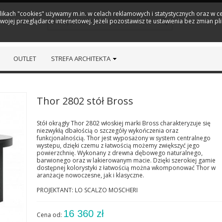
plikach "cookies" używamy m.in. w celach reklamowych i statystycznych oraz w
ojej przeglądarce internetowej. Jeżeli pozostawisz te ustawienia bez zmian pl
OUTLET
STREFA ARCHITEKTA
Thor 2802 stół Bross
Stół okrągły Thor 2802 włoskiej marki Bross charakteryzuje się
niezwykłą dbałością o szczegóły wykończenia oraz
funkcjonalnością. Thor jest wyposażony w system centralnego
wystepu, dzięki czemu z łatwością możemy zwiększyć jego
powierzchnię. Wykonany z drewna dębowego naturalnego,
barwionego oraz w lakierowanym macie. Dzięki szerokiej gamie
dostępnej kolorystyki z łatwością można wkomponować Thor w
aranżacje nowoczesne, jak i klasyczne.
PROJEKTANT: LO SCALZO MOSCHERI
16 360 zł
Cena od: