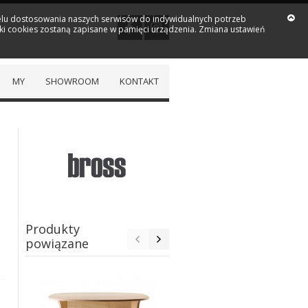
 celu dostosowania naszych serwisów do indywidualnych potrzeb
iki cookies zostaną zapisane w pamięci urządzenia. Zmiana ustawień
MY
SHOWROOM
KONTAKT
Produkty
powiązane