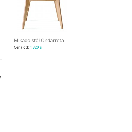
Mikado stół Ondarreta
Trail stół My Home
Collection
Cena od:
4 320 zł
Cena od:
7 308 zł
e