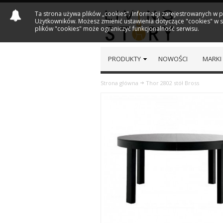
Ta strona używa plików „cookies". Informacji zarejestrowanych w 
Użytkowników. Możesz zmienić ustawienia dotyczące "cookies" w sw
plików "cookies" może ograniczyć funkcjonalność serwisu.
PRODUKTY
NOWOŚCI
MARKI
Strona główna
Thor 2802 stół Bross
Previous
Next