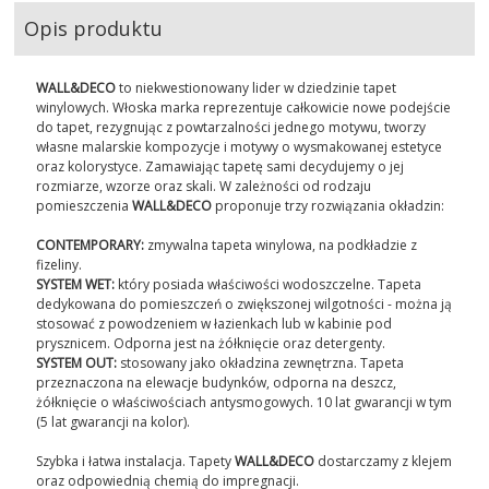
Opis produktu
WALL&DECO
to niekwestionowany lider w dziedzinie tapet
winylowych. Włoska marka reprezentuje całkowicie nowe podejście
do tapet, rezygnując z powtarzalności jednego motywu, tworzy
własne malarskie kompozycje i motywy o wysmakowanej estetyce
oraz kolorystyce. Zamawiając tapetę sami decydujemy o jej
rozmiarze, wzorze oraz skali. W zależności od rodzaju
pomieszczenia
WALL&DECO
proponuje trzy rozwiązania okładzin:
CONTEMPORARY:
zmywalna tapeta winylowa, na podkładzie z
fizeliny.
SYSTEM WET:
który posiada właściwości wodoszczelne. Tapeta
dedykowana do pomieszczeń o zwiększonej wilgotności - można ją
stosować z powodzeniem w łazienkach lub w kabinie pod
prysznicem. Odporna jest na żółknięcie oraz detergenty.
SYSTEM OUT:
stosowany jako okładzina zewnętrzna. Tapeta
przeznaczona na elewacje budynków, odporna na deszcz,
żółknięcie o właściwościach antysmogowych. 10 lat gwarancji w tym
(5 lat gwarancji na kolor).
Szybka i łatwa instalacja. Tapety
WALL&DECO
dostarczamy z klejem
oraz odpowiednią chemią do impregnacji.