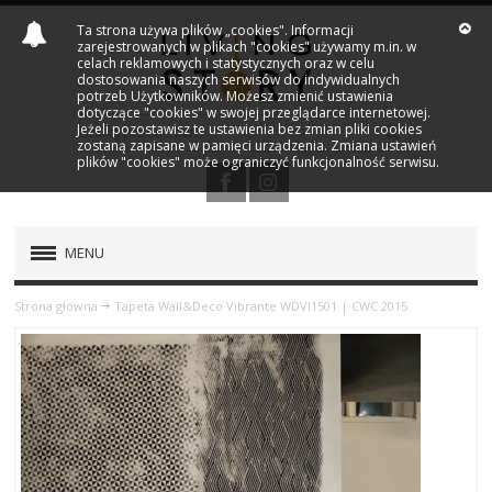
Ta strona używa plików „cookies". Informacji
zarejestrowanych w plikach "cookies" używamy m.in. w
celach reklamowych i statystycznych oraz w celu
dostosowania naszych serwisów do indywidualnych
potrzeb Użytkowników. Możesz zmienić ustawienia
dotyczące "cookies" w swojej przeglądarce internetowej.
Jeżeli pozostawisz te ustawienia bez zmian pliki cookies
zostaną zapisane w pamięci urządzenia. Zmiana ustawień
plików "cookies" może ograniczyć funkcjonalność serwisu.
MENU
PRODUKTY
Strona główna
Tapeta Wall&Deco Vibrante WDVI1501 | CWC 2015
NOWOŚCI
MARKI
OUTLET