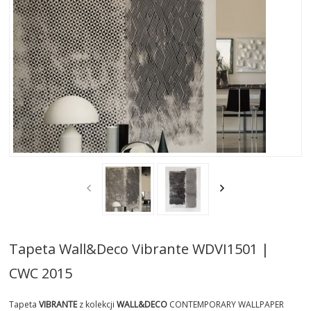
AKTUALNOSCI
STREFA-PROJEKTANTA
REALIZACJE
INSPIRACJE
KONTAKT
SHOWROOM
MY
Tapeta Wall&Deco Vibrante WDVI1501 |
CWC 2015
Tapeta
VIBRANTE
z kolekcji
WALL&DECO
CONTEMPORARY WALLPAPER