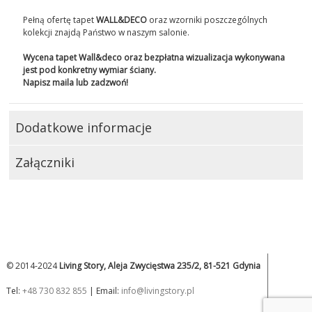
Pełną ofertę tapet
WALL&DECO
oraz wzorniki poszczególnych
kolekcji znajdą Państwo w naszym salonie.
Wycena tapet Wall&deco oraz bezpłatna wizualizacja wykonywana
jest pod konkretny wymiar ściany.
Napisz maila lub zadzwoń!
Dodatkowe informacje
Załączniki
© 2014-2024
Living Story, Aleja Zwycięstwa 235/2, 81-521 Gdynia
Tel:
+48 730 832 855
| Email:
info@livingstory.pl