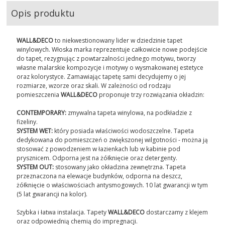
Opis produktu
WALL&DECO
to niekwestionowany lider w dziedzinie tapet
winylowych. Włoska marka reprezentuje całkowicie nowe podejście
do tapet, rezygnując z powtarzalności jednego motywu, tworzy
własne malarskie kompozycje i motywy o wysmakowanej estetyce
oraz kolorystyce. Zamawiając tapetę sami decydujemy o jej
rozmiarze, wzorze oraz skali. W zależności od rodzaju
pomieszczenia
WALL&DECO
proponuje trzy rozwiązania okładzin:
CONTEMPORARY:
zmywalna tapeta winylowa, na podkładzie z
fizeliny.
SYSTEM WET:
który posiada właściwości wodoszczelne. Tapeta
dedykowana do pomieszczeń o zwiększonej wilgotności - można ją
stosować z powodzeniem w łazienkach lub w kabinie pod
prysznicem. Odporna jest na żółknięcie oraz detergenty.
SYSTEM OUT:
stosowany jako okładzina zewnętrzna. Tapeta
przeznaczona na elewacje budynków, odporna na deszcz,
żółknięcie o właściwościach antysmogowych. 10 lat gwarancji w tym
(5 lat gwarancji na kolor).
Szybka i łatwa instalacja. Tapety
WALL&DECO
dostarczamy z klejem
oraz odpowiednią chemią do impregnacji.