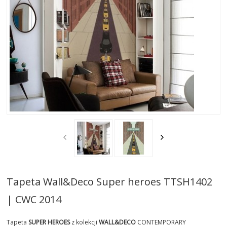
AKTUALNOSCI
STREFA-PROJEKTANTA
REALIZACJE
INSPIRACJE
KONTAKT
SHOWROOM
MY
Tapeta Wall&Deco Super heroes TTSH1402
| CWC 2014
Tapeta
SUPER HEROES
z kolekcji
WALL&DECO
CONTEMPORARY