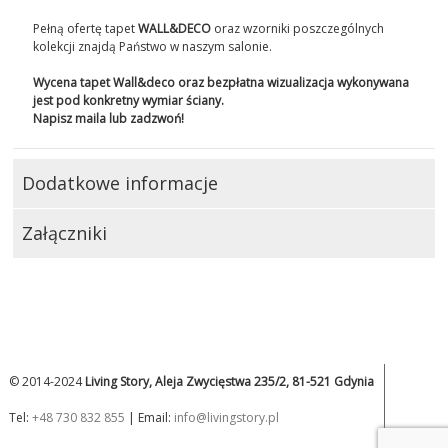
Pełną ofertę tapet
WALL&DECO
oraz wzorniki poszczególnych
kolekcji znajdą Państwo w naszym salonie.
Wycena tapet Wall&deco oraz bezpłatna wizualizacja wykonywana
jest pod konkretny wymiar ściany.
Napisz maila lub zadzwoń!
Dodatkowe informacje
Załączniki
© 2014-2024
Living Story, Aleja Zwycięstwa 235/2, 81-521 Gdynia
Tel:
+48 730 832 855
| Email:
info@livingstory.pl